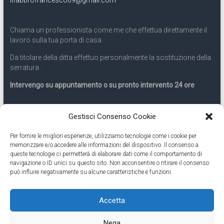
Chiama un professionista come me che effettua direttamente il
lavoro sulla tua porta di casa .
Da titolare della ditta effettuo personalmente la sostituzione della
serratura .
Intervengo su appuntamento o su pronto intervento 24 ore
Servizio 24 ore
Gestisci Consenso Cookie
Per fornire le migliori esperienze, utilizziamo tecnologie come i cookie per
Cell
331.9899963
memorizzare e/o accedere alle informazioni del dispositivo. Il consenso a
queste tecnologie ci permetterà di elaborare dati come il comportamento di
navigazione o ID unici su questo sito. Non acconsentire o ritirare il consenso
Eseguiamo anche lavori di apertura porte pronto intervento 24
può influire negativamente su alcune caratteristiche e funzioni.
ore
Accetta
Copyright © 2026
Cambio Serratura Torino
. Tutti i diritti riservati.
Nega