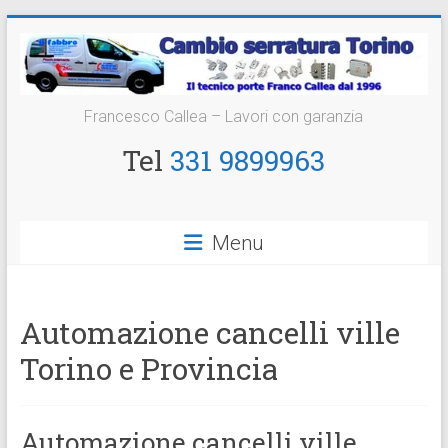
Vai
al
contenuto
Cambio
Francesco Callea – Lavori con garanzia
Serratura
Tel
331 9899963
Torino
Sostituzione
Menu
24
ore
Automazione cancelli ville
Torino e Provincia
Automazione cancelli ville