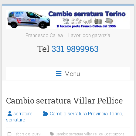
Vai
al
contenuto
Cambio
Francesco Callea – Lavori con garanzia
Serratura
Tel
331 9899963
Torino
Sostituzione
Menu
24
ore
Cambio serratura Villar Pellice
serrature
Cambio serratura Provincia Torino
,
serrature
Febbraio 8, 2019
Cambio serratura Villar Pellice
,
Sostituzione