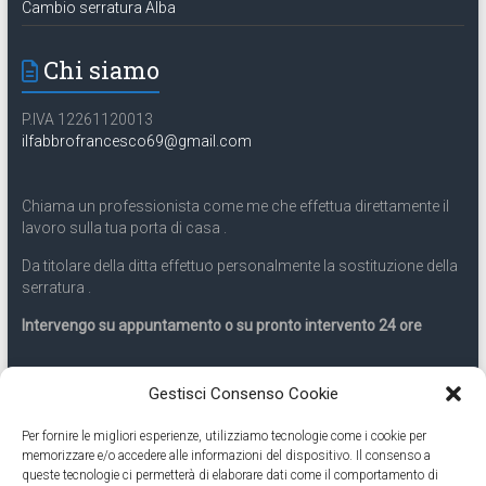
Cambio serratura Alba
Chi siamo
P.IVA 12261120013
ilfabbrofrancesco69@gmail.com
Chiama un professionista come me che effettua direttamente il
lavoro sulla tua porta di casa .
Da titolare della ditta effettuo personalmente la sostituzione della
serratura .
Intervengo su appuntamento o su pronto intervento 24 ore
Servizio 24 ore
Gestisci Consenso Cookie
Per fornire le migliori esperienze, utilizziamo tecnologie come i cookie per
Cell
331.9899963
memorizzare e/o accedere alle informazioni del dispositivo. Il consenso a
queste tecnologie ci permetterà di elaborare dati come il comportamento di