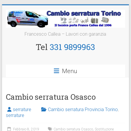
Vai
al
contenuto
Cambio
Francesco Callea – Lavori con garanzia
Serratura
Tel
331 9899963
Torino
Sostituzione
Menu
24
ore
Cambio serratura Osasco
serrature
Cambio serratura Provincia Torino
,
serrature
Febbraio 8, 2019
Cambio serratura Osasco
,
Sostituzione