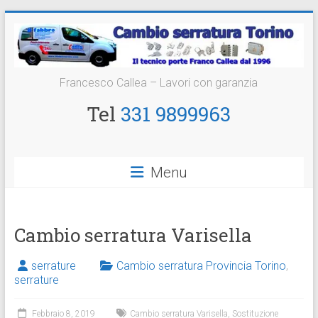
Vai
al
contenuto
Cambio
Francesco Callea – Lavori con garanzia
Serratura
Tel
331 9899963
Torino
Sostituzione
Menu
24
ore
Cambio serratura Varisella
serrature
Cambio serratura Provincia Torino
,
serrature
Febbraio 8, 2019
Cambio serratura Varisella
,
Sostituzione