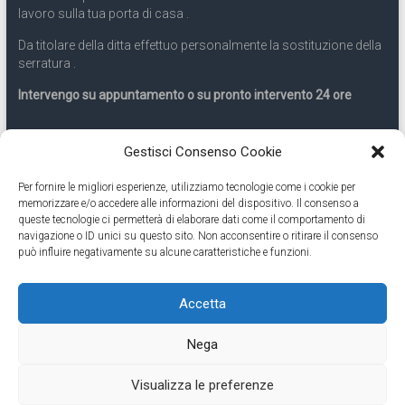
lavoro sulla tua porta di casa .
Da titolare della ditta effettuo personalmente la sostituzione della
serratura .
Intervengo su appuntamento o su pronto intervento 24 ore
Servizio 24 ore
Gestisci Consenso Cookie
Per fornire le migliori esperienze, utilizziamo tecnologie come i cookie per
Cell
331.9899963
memorizzare e/o accedere alle informazioni del dispositivo. Il consenso a
queste tecnologie ci permetterà di elaborare dati come il comportamento di
navigazione o ID unici su questo sito. Non acconsentire o ritirare il consenso
Eseguiamo anche lavori di apertura porte pronto intervento 24
può influire negativamente su alcune caratteristiche e funzioni.
ore
Accetta
Copyright © 2026
Cambio Serratura Torino
. Tutti i diritti riservati.
Nega
Theme:
Accelerate
by ThemeGrill. Powered by
WordPress
.
Contatti Cambio Serratura Torino – Sostituzione serrature 24h
Fabbro
Visualizza le preferenze
Torino