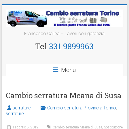
Vai
al
contenuto
Cambio
Francesco Callea – Lavori con garanzia
Serratura
Tel
331 9899963
Torino
Sostituzione
Menu
24
ore
Cambio serratura Meana di Susa
serrature
Cambio serratura Provincia Torino
,
serrature
Febbraio 8, 2019
Cambio serratura Meana di Susa
,
Sostituzione