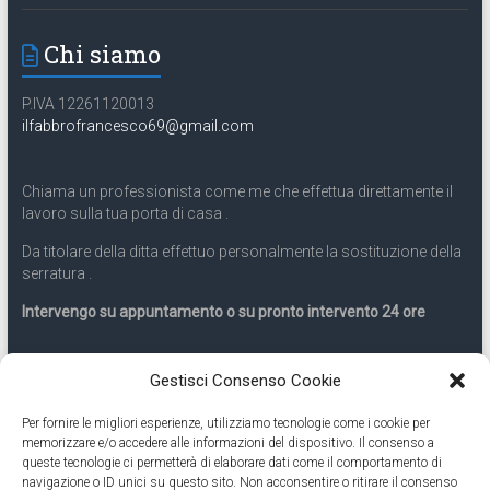
Chi siamo
P.IVA 12261120013
ilfabbrofrancesco69@gmail.com
Chiama un professionista come me che effettua direttamente il
lavoro sulla tua porta di casa .
Da titolare della ditta effettuo personalmente la sostituzione della
serratura .
Intervengo su appuntamento o su pronto intervento 24 ore
Servizio 24 ore
Gestisci Consenso Cookie
Per fornire le migliori esperienze, utilizziamo tecnologie come i cookie per
Cell
331.9899963
memorizzare e/o accedere alle informazioni del dispositivo. Il consenso a
queste tecnologie ci permetterà di elaborare dati come il comportamento di
navigazione o ID unici su questo sito. Non acconsentire o ritirare il consenso
Eseguiamo anche lavori di apertura porte pronto intervento 24