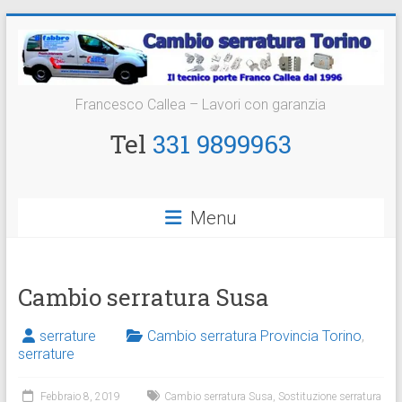
Vai
al
contenuto
Cambio
Francesco Callea – Lavori con garanzia
Serratura
Tel
331 9899963
Torino
Sostituzione
Menu
24
ore
Cambio serratura Susa
serrature
Cambio serratura Provincia Torino
,
serrature
Febbraio 8, 2019
Cambio serratura Susa
,
Sostituzione serratura