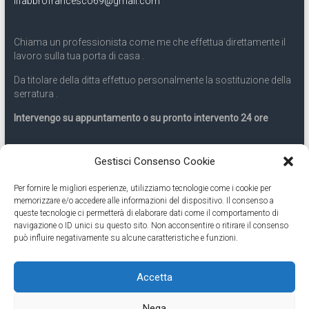
ilfabbrofrancesco69@gmail.com
Chiama un professionista come me che effettua direttamente il
lavoro sulla tua porta di casa .
Da titolare della ditta effettuo personalmente la sostituzione della
serratura .
Intervengo su appuntamento o su pronto intervento 24 ore
Servizio 24 ore
Gestisci Consenso Cookie
Per fornire le migliori esperienze, utilizziamo tecnologie come i cookie per
Cell
331.9899963
memorizzare e/o accedere alle informazioni del dispositivo. Il consenso a
queste tecnologie ci permetterà di elaborare dati come il comportamento di
navigazione o ID unici su questo sito. Non acconsentire o ritirare il consenso
Eseguiamo anche lavori di apertura porte pronto intervento 24
può influire negativamente su alcune caratteristiche e funzioni.
ore
Accetta
Copyright © 2026
Cambio Serratura Torino
. Tutti i diritti riservati.
Nega