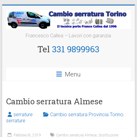
Vai
al
contenuto
Cambio
Francesco Callea – Lavori con garanzia
Serratura
Tel
331 9899963
Torino
Sostituzione
Menu
24
ore
Cambio serratura Almese
serrature
Cambio serratura Provincia Torino
,
serrature
Febbraio 8, 2019
Cambio serratura Almese
,
Sostituzione