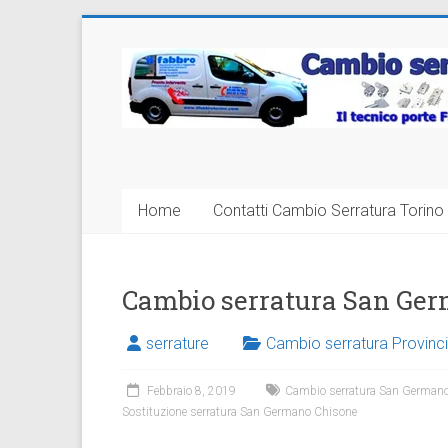
Vai
al
Cambio
contenuto
Serratura
Torino
Sostituzione
Home
Contatti Cambio Serratura Torino 
24
ore
Cambio serratura San Ge
serrature
Cambio serratura Provinci
Febbraio 8, 2019
Cambio serratura San German
Sostituzione serratura San Germano Chisone