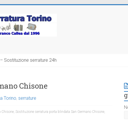
– Sostituzione serrature 24h
rmano Chisone
g
a Torino
,
serrature
N
o Chisone
,
Sostituzione serratura porta blindata San Germano Chisone
,