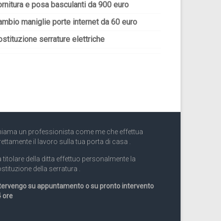
ornitura e posa basculanti da 900 euro
ambio maniglie porte internet da 60 euro
stituzione serrature elettriche
iama un professionista come me che effettua
rettamente il lavoro sulla tua porta di casa .
 titolare della ditta effettuo personalmente la
stituzione della serratura .
tervengo su appuntamento o su pronto intervento
 ore