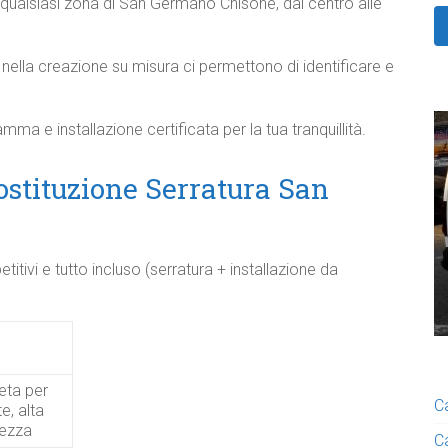
qualsiasi zona di San Germano Chisone, dal centro alle
a nella creazione su misura ci permettono di identificare e
amma e installazione certificata per la tua tranquillità.
ostituzione Serratura San
itivi e tutto incluso (serratura + installazione da
ta per
C
e, alta
rezza
C