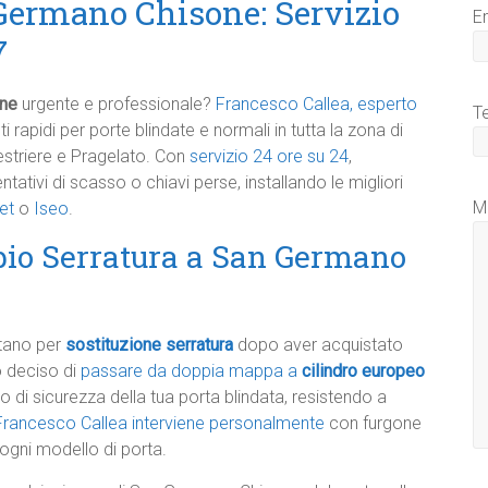
Germano Chisone: Servizio
E
7
one
urgente e professionale?
Francesco Callea, esperto
T
nti rapidi per porte blindate e normali in tutta la zona di
estriere e Pragelato. Con
servizio 24 ore su 24
,
tativi di scasso o chiavi perse, installando le migliori
M
et
o
Iseo
.
bio Serratura a San Germano
ttano per
sostituzione serratura
dopo aver acquistato
o deciso di
passare da doppia mappa a
cilindro europeo
di sicurezza della tua porta blindata, resistendo a
Francesco Callea interviene personalmente
con furgone
 ogni modello di porta.