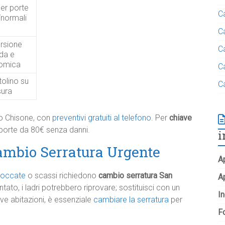
er porte
C
/normali
C
rsione
C
da e
omica
C
olino su
C
ura
no Chisone, con
preventivi gratuiti al telefono
. Per
chiave
porte da 80€ senza danni.
i
mbio Serratura Urgente
Ap
bloccate
o scassi richiedono
cambio serratura San
A
ato, i ladri potrebbero riprovare; sostituisci con un
In
ve abitazioni, è essenziale
cambiare la serratura
per
Fo