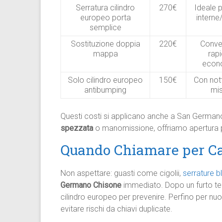
Serratura cilindro
270€
Ideale p
europeo porta
interne
semplice
Sostituzione doppia
220€
Conve
mappa
rapi
econ
Solo cilindro europeo
150€
Con nott
antibumping
mis
Questi costi si applicano anche a San Germa
spezzata
o manomissione, offriamo apertura 
Quando Chiamare per Ca
Non aspettare: guasti come cigolii,
serrature 
Germano Chisone
immediato. Dopo un furto tent
cilindro europeo per prevenire. Perfino per nuo
evitare rischi da chiavi duplicate.