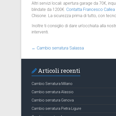
Altri servizi locali: apertura garage da 70€, i
blindate da 1200€.
Contatta Francesco Callea
Chisone. La sicurezza prima di tutto, con tecno
Inoltre ti consiglio di dare un’occhiata alla nos
interventi.
←
Cambio serratura Salassa
Articoli recenti
Cambio Serratura Milano
Cambio serratura Alassio
Cambio serratura Genova
Cambio serratura Pietra Ligure