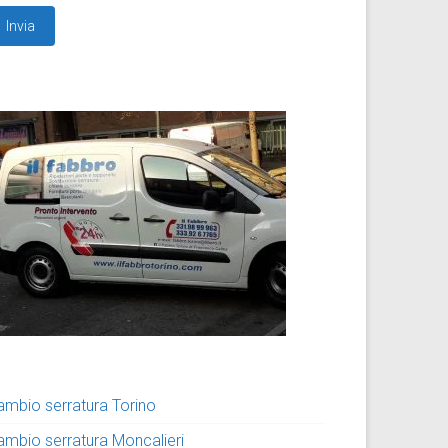
ambio serratura Torino
ambio serratura Moncalieri