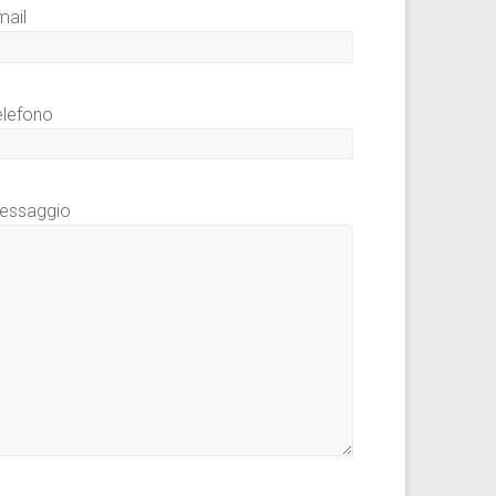
mail
elefono
essaggio