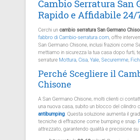
Cambio Serratura San 
Rapido e Affidabile 24/
Cerchi un
cambio serratura San Germano Chis
fabbro di Cambio-serratura.com
, offre interve
San Germano Chisone, inclusi frazioni come S
mettiamo in sicurezza la tua casa dopo furti, ten
serrature
Mottura
,
Cisa
,
Yale
,
Securemme
,
Fich
Perché Scegliere il Cam
Chisone
A San Germano Chisone, molti clienti ci conta
una nuova casa, subito un blocco del cilindro 
antibumping
.
Questa soluzione aumenta il grado 
tecniche di effrazione come bumping e snap.
attrezzato, garantendo qualità e precisione su