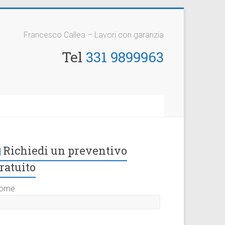
Francesco Callea – Lavori con garanzia
Tel
331 9899963
Richiedi un preventivo
ratuito
ome