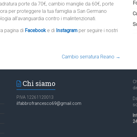
F
nquadratura porte da 70€, cambio maniglie da 60€, porte
ora per proteggere la tua famiglia a San Germano
C
logia all’avanguardia contro i malintenzionati.
So
tra pagina di
Facebook
e di
Instagram
per seguire i nostri
Cambio serratura Reano
→
Chi siamo
Ch
di
P.IVA 12261120013
Da
ilfabbrofrancesco69@gmail.com
so
In
24