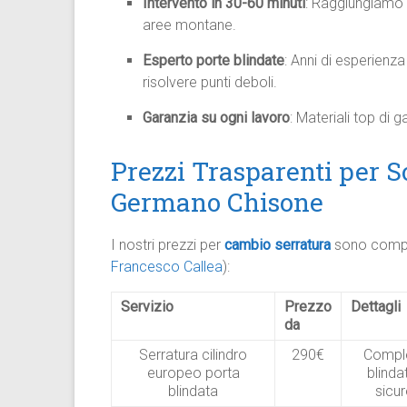
Intervento in 30-60 minuti
: Raggiungiamo 
aree montane.
Esperto porte blindate
: Anni di esperienz
risolvere punti deboli.
Garanzia su ogni lavoro
: Materiali top di g
Prezzi Trasparenti per S
Germano Chisone
I nostri prezzi per
cambio serratura
sono compet
Francesco Callea
):
Servizio
Prezzo
Dettagli
da
Serratura cilindro
290€
Comple
europeo porta
blindat
blindata
sicu