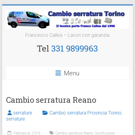
Vai
al
contenuto
Cambio
Francesco Callea – Lavori con garanzia
Serratura
Tel
331 9899963
Torino
Sostituzione
Menu
24
ore
Cambio serratura Reano
serrature
Cambio serratura Provincia Torino
,
serrature
Febbraio 8, 2019
Cambio serratura Reano
,
Sostituzione