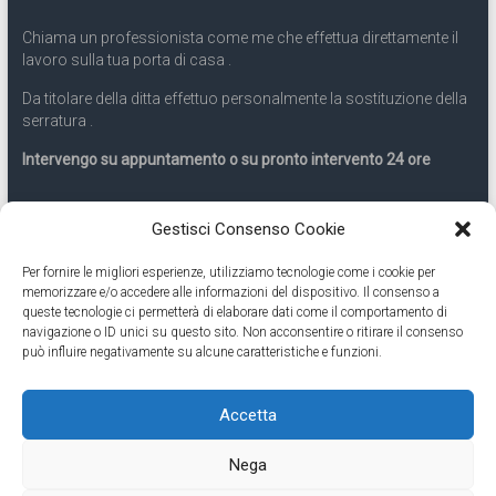
Chiama un professionista come me che effettua direttamente il
lavoro sulla tua porta di casa .
Da titolare della ditta effettuo personalmente la sostituzione della
serratura .
Intervengo su appuntamento o su pronto intervento 24 ore
Servizio 24 ore
Gestisci Consenso Cookie
Per fornire le migliori esperienze, utilizziamo tecnologie come i cookie per
Cell
331.9899963
memorizzare e/o accedere alle informazioni del dispositivo. Il consenso a
queste tecnologie ci permetterà di elaborare dati come il comportamento di
navigazione o ID unici su questo sito. Non acconsentire o ritirare il consenso
Eseguiamo anche lavori di apertura porte pronto intervento 24
può influire negativamente su alcune caratteristiche e funzioni.
ore
Accetta
Copyright © 2026
Cambio Serratura Torino
. Tutti i diritti riservati.
Nega
Theme:
Accelerate
by ThemeGrill. Powered by
WordPress
.