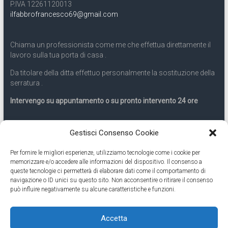
P.IVA 12261120013
ilfabbrofrancesco69@gmail.com
Chiama un professionista come me che effettua direttamente il
lavoro sulla tua porta di casa .
Da titolare della ditta effettuo personalmente la sostituzione della
serratura .
Intervengo su appuntamento o su pronto intervento 24 ore
Servizio 24 ore
Gestisci Consenso Cookie
Per fornire le migliori esperienze, utilizziamo tecnologie come i cookie per
Cell
331.9899963
memorizzare e/o accedere alle informazioni del dispositivo. Il consenso a
queste tecnologie ci permetterà di elaborare dati come il comportamento di
navigazione o ID unici su questo sito. Non acconsentire o ritirare il consenso
Eseguiamo anche lavori di apertura porte pronto intervento 24
può influire negativamente su alcune caratteristiche e funzioni.
ore
Accetta