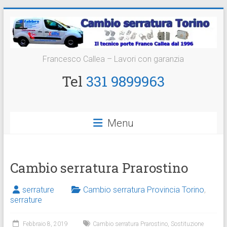
Vai
al
contenuto
Cambio
Francesco Callea – Lavori con garanzia
Serratura
Tel
331 9899963
Torino
Sostituzione
Menu
24
ore
Cambio serratura Prarostino
serrature
Cambio serratura Provincia Torino
,
serrature
Febbraio 8, 2019
Cambio serratura Prarostino
,
Sostituzione