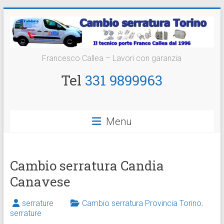
Vai
al
contenuto
Cambio
Francesco Callea – Lavori con garanzia
Serratura
Tel
331 9899963
Torino
Sostituzione
Menu
24
ore
Cambio serratura Candia
Canavese
serrature
Cambio serratura Provincia Torino
,
serrature