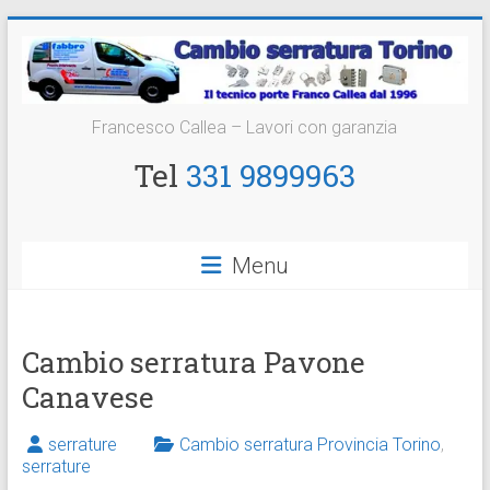
Vai
al
contenuto
Cambio
Francesco Callea – Lavori con garanzia
Serratura
Tel
331 9899963
Torino
Sostituzione
Menu
24
ore
Cambio serratura Pavone
Canavese
serrature
Cambio serratura Provincia Torino
,
serrature