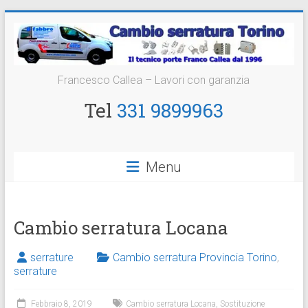
Vai
al
contenuto
Cambio
Francesco Callea – Lavori con garanzia
Serratura
Tel
331 9899963
Torino
Sostituzione
Menu
24
ore
Cambio serratura Locana
serrature
Cambio serratura Provincia Torino
,
serrature
Febbraio 8, 2019
Cambio serratura Locana
,
Sostituzione