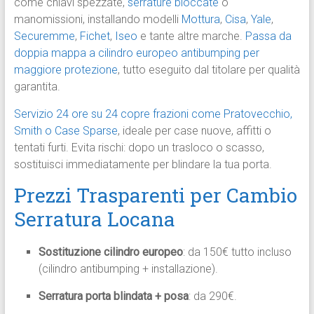
come chiavi spezzate,
serrature bloccate
o
manomissioni, installando modelli
Mottura
,
Cisa
,
Yale
,
Securemme
,
Fichet
,
Iseo
e tante altre marche.
Passa da
doppia mappa a cilindro europeo antibumping per
maggiore protezione
, tutto eseguito dal titolare per qualità
garantita.
Servizio 24 ore su 24 copre frazioni come Pratovecchio,
Smith o Case Sparse
, ideale per case nuove, affitti o
tentati furti. Evita rischi: dopo un trasloco o scasso,
sostituisci immediatamente per blindare la tua porta.
Prezzi Trasparenti per Cambio
Serratura Locana
Sostituzione cilindro europeo
: da 150€ tutto incluso
(cilindro antibumping + installazione).
Serratura porta blindata + posa
: da 290€.