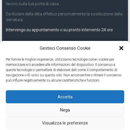
lavoro sulla tua porta di casa .
Da titolare della ditta effettuo personalmente la sostituzione della
serratura .
Intervengo su appuntamento o su pronto intervento 24 ore
Servizio 24 ore
Gestisci Consenso Cookie
Per fornire le migliori esperienze, utilizziamo tecnologie come i cookie per
Cell
331.9899963
memorizzare e/o accedere alle informazioni del dispositivo. Il consenso a
queste tecnologie ci permetterà di elaborare dati come il comportamento di
navigazione o ID unici su questo sito. Non acconsentire o ritirare il consenso
Eseguiamo anche lavori di apertura porte pronto intervento 24
può influire negativamente su alcune caratteristiche e funzioni.
ore
Accetta
Copyright © 2026
Cambio Serratura Torino
. Tutti i diritti riservati.
Nega
Theme:
Accelerate
by ThemeGrill. Powered by
WordPress
.
Contatti Cambio Serratura Torino – Sostituzione serrature 24h
Fabbro
Visualizza le preferenze
Torino