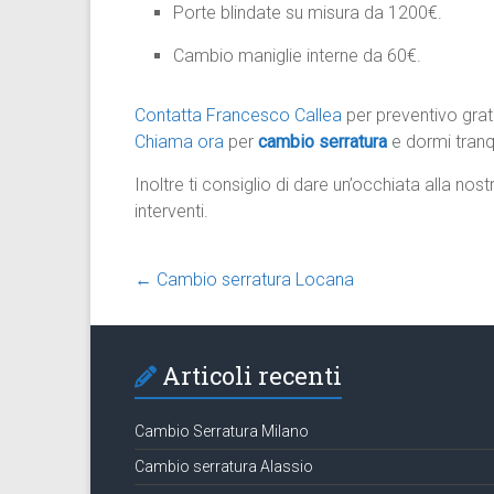
Porte blindate su misura da 1200€.
Cambio maniglie interne da 60€.
Contatta Francesco Callea
per preventivo grat
Chiama ora
per
cambio serratura
e dormi tranqu
Inoltre ti consiglio di dare un’occhiata alla nos
interventi.
←
Cambio serratura Locana
Articoli recenti
Cambio Serratura Milano
Cambio serratura Alassio