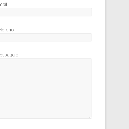
mail
elefono
essaggio