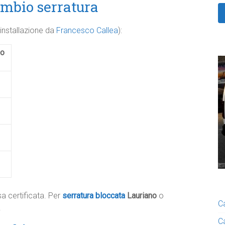
ambio serratura
+ installazione da
Francesco Callea
):
zo
€
€
€
€
a certificata. Per
serratura bloccata
Lauriano
o
C
.
C