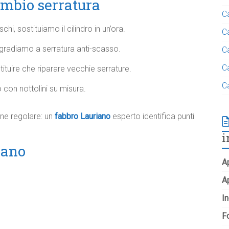
mbio serratura
C
ischi, sostituiamo il cilindro in un’ora.
C
gradiamo a serratura anti-scasso.
C
C
tituire che riparare vecchie serrature.
C
 con nottolini su misura.
ne regolare: un
fabbro Lauriano
esperto identifica punti
i
iano
Ap
A
In
Fo