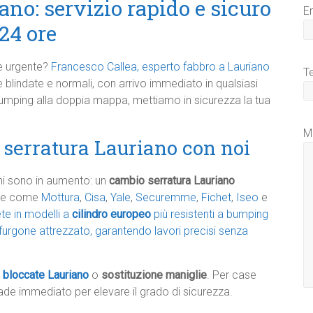
no: servizio rapido e sicuro
E
24 ore
 e urgente?
Francesco Callea, esperto fabbro a Lauriano
T
e blindate e normali, con arrivo immediato in qualsiasi
ibumping alla doppia mappa, mettiamo in sicurezza la tua
M
 serratura Lauriano con noi
oni sono in aumento: un
cambio serratura Lauriano
che come
Mottura
,
Cisa
,
Yale
,
Securemme
,
Fichet
,
Iseo
e
te in modelli a
cilindro europeo
più resistenti a bumping
l furgone attrezzato, garantendo lavori precisi senza
e bloccate Lauriano
o
sostituzione maniglie
. Per case
ade immediato per elevare il grado di sicurezza.