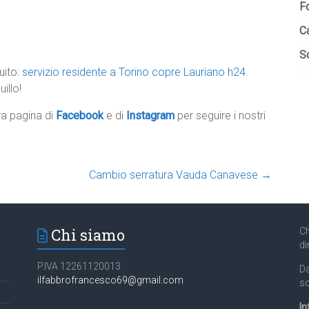
F
C
So
uito:
servizio residente a Torino copre Lauriano h24
.
illo!
tra pagina di
Facebook
e di
Instagram
per seguire i nostri
Cambio serratura Vauda Canavese
→
Chi siamo
Ch
di
P.IVA 12261120013
Da
ilfabbrofrancesco69@gmail.com
so
In