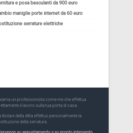
ornitura e posa basculanti da 900 euro
ambio maniglie porte internet da 60 euro
stituzione serrature elettriche
iama un professionista come me che effettua
rettamente il lavoro sulla tua porta di casa .
 titolare della ditta effettuo personalmente la
stituzione della serratura .
tervengo su appuntamento o su pronto intervento