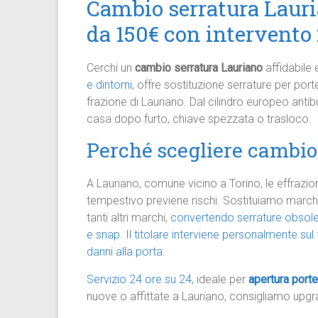
Cambio serratura Lauria
da 150€ con intervento 
Cerchi un
cambio serratura Lauriano
affidabile
e dintorni
, offre sostituzione serrature per port
frazione di Lauriano. Dal cilindro europeo ant
casa dopo furto, chiave spezzata o trasloco.
Perché scegliere cambio
A Lauriano, comune vicino a Torino, le effrazi
tempestivo previene rischi. Sostituiamo mar
tanti altri marchi,
convertendo serrature obsole
e snap.
Il titolare interviene personalmente su
danni alla porta.
Servizio 24 ore su 24,
ideale per
apertura port
nuove o affittate a Lauriano, consigliamo upgr