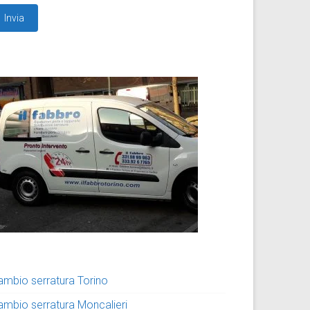
ambio serratura Torino
ambio serratura Moncalieri