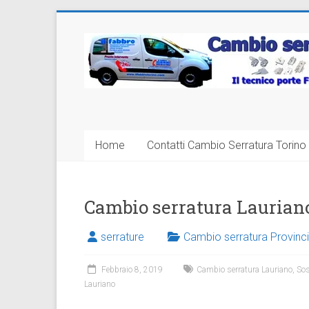
Vai
al
Cambio
contenuto
Serratura
Torino
Sostituzione
Home
Contatti Cambio Serratura Torino 
24
ore
Cambio serratura Laurian
serrature
Cambio serratura Provinci
Febbraio 8, 2019
Cambio serratura Lauriano
,
Sos
Lauriano