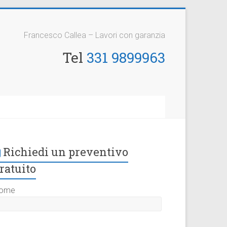
Francesco Callea – Lavori con garanzia
Tel
331 9899963
Richiedi un preventivo
ratuito
ome