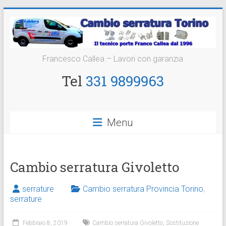
Vai
al
contenuto
Cambio
Francesco Callea – Lavori con garanzia
Serratura
Tel
331 9899963
Torino
Sostituzione
Menu
24
ore
Cambio serratura Givoletto
serrature
Cambio serratura Provincia Torino
,
serrature
Febbraio 8, 2019
Cambio serratura Givoletto
,
Sostituzione