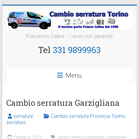
Vai
al
contenuto
Cambio
Francesco Callea – Lavori con garanzia
Serratura
Tel
331 9899963
Torino
Sostituzione
Menu
24
ore
Cambio serratura Garzigliana
serrature
Cambio serratura Provincia Torino
,
serrature
Febbraio 8, 2019
Cambio serratura Garzigliana
,
Sostituzione