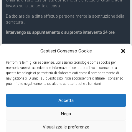
lavoro sulla tua porta di casa .
Da titolare della ditta effettuo personalmente la sostituzione della
serratura .
Intervengo su appuntamento o su pronto intervento 24 ore
Servizio 24 ore
Gestisci Consenso Cookie
Per fornire le migliori esperienze, utilizziamo tecnologie come i cookie per
Cell
331.9899963
memorizzare e/o accedere alle informazioni del dispositivo. Il consenso a
queste tecnologie ci permetterà di elaborare dati come il comportamento di
navigazione o ID unici su questo sito. Non acconsentire o ritirare il consenso
Eseguiamo anche lavori di apertura porte pronto intervento 24
può influire negativamente su alcune caratteristiche e funzioni.
ore
Accetta
Copyright © 2026
Cambio Serratura Torino
. Tutti i diritti riservati.
Nega
Theme:
Accelerate
by ThemeGrill. Powered by
WordPress
.
Contatti Cambio Serratura Torino – Sostituzione serrature 24h
Fabbro
Visualizza le preferenze
Torino