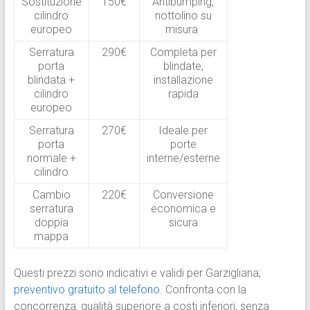
Sostituzione
150€
Antibumping,
cilindro
nottolino su
europeo
misura
Serratura
290€
Completa per
porta
blindate,
blindata +
installazione
cilindro
rapida
europeo
Serratura
270€
Ideale per
porta
porte
normale +
interne/esterne
cilindro
Cambio
220€
Conversione
serratura
economica e
doppia
sicura
mappa
Questi prezzi sono indicativi e validi per Garzigliana;
preventivo gratuito al telefono.
Confronta con la
concorrenza: qualità superiore a costi inferiori, senza