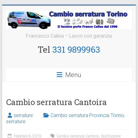
Vai
al
contenuto
Cambio
Francesco Callea – Lavori con garanzia
Serratura
Tel
331 9899963
Torino
Sostituzione
Menu
24
ore
Cambio serratura Cantoira
serrature
Cambio serratura Provincia Torino
,
serrature
Febbraio 8, 2019
Cambio serratura Cantoira
,
Sostituzione