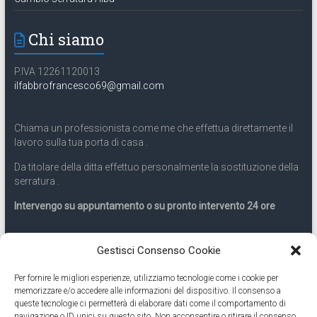
Chi siamo
P.IVA 12261120013
ilfabbrofrancesco69@gmail.com
Chiama un professionista come me che effettua direttamente il
lavoro sulla tua porta di casa .
Da titolare della ditta effettuo personalmente la sostituzione della
serratura .
Intervengo su appuntamento o su pronto intervento 24 ore
Servizio 24 ore
Gestisci Consenso Cookie
Per fornire le migliori esperienze, utilizziamo tecnologie come i cookie per
Cell
331.9899963
memorizzare e/o accedere alle informazioni del dispositivo. Il consenso a
queste tecnologie ci permetterà di elaborare dati come il comportamento di
navigazione o ID unici su questo sito. Non acconsentire o ritirare il consenso