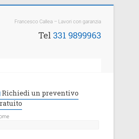
Francesco Callea – Lavori con garanzia
Tel
331 9899963
Richiedi un preventivo
ratuito
ome