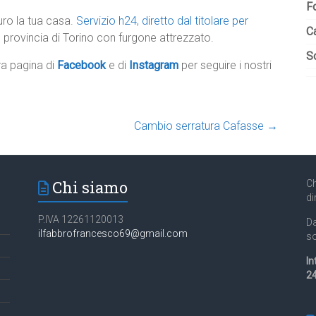
F
uro la tua casa.
Servizio h24, diretto dal titolare per
C
rovincia di Torino con furgone attrezzato.
So
tra pagina di
Facebook
e di
Instagram
per seguire i nostri
Cambio serratura Cafasse
→
Chi siamo
Ch
di
P.IVA 12261120013
Da
ilfabbrofrancesco69@gmail.com
so
In
24