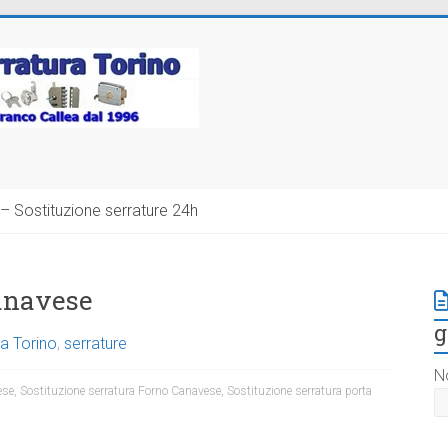
– Sostituzione serrature 24h
anavese
g
a Torino
,
serrature
N
ese
,
Sostituzione serratura Forno Canavese
,
Sostituzione serratura porta