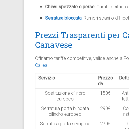
Chiavi spezzate o perse
: Cambio cilindro 
Serratura bloccata
: Rumori strani o diffico
Prezzi Trasparenti per 
Canavese
Offriamo tariffe competitive, valide anche a Fo
Callea
.
Servizio
Prezzo
Detta
da
Sostituzione cilindro
150€
Ant
europeo
tut
Serratura porta blindata
290€
Co
cilindro europeo
ins
Serratura porta semplice
270€