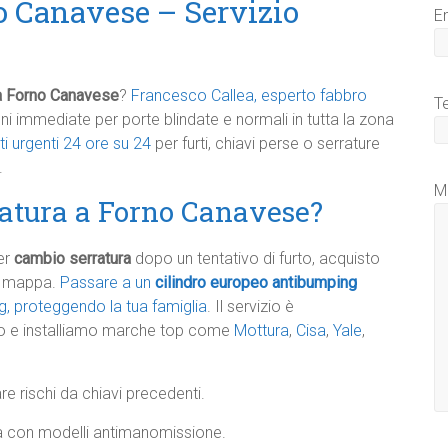
o Canavese – Servizio
E
a Forno Canavese
?
Francesco Callea, esperto fabbro
T
ioni immediate per porte blindate e normali in tutta la zona
ti urgenti 24 ore su 24
per furti, chiavi perse o serrature
.
M
atura a Forno Canavese?
er
cambio serratura
dopo un tentativo di furto, acquisto
ia mappa.
Passare a un
cilindro europeo antibumping
, proteggendo la tua famiglia
. Il servizio è
sto e installiamo marche top come
Mottura
,
Cisa
,
Yale
,
are rischi da chiavi precedenti.
zza con modelli antimanomissione.