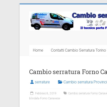
Vai
al
Cambio
contenuto
Serratura
Torino
Sostituzione
Home
Contatti Cambio Serratura Torino 
24
ore
Cambio serratura Forno C
serrature
Cambio serratura Provinci
Febbraio 8, 2019
Cambio serratura Forno Canav
blindata Forno Canavese