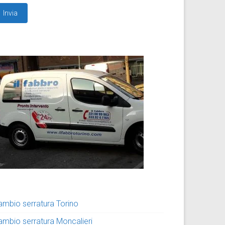
ambio serratura Torino
ambio serratura Moncalieri