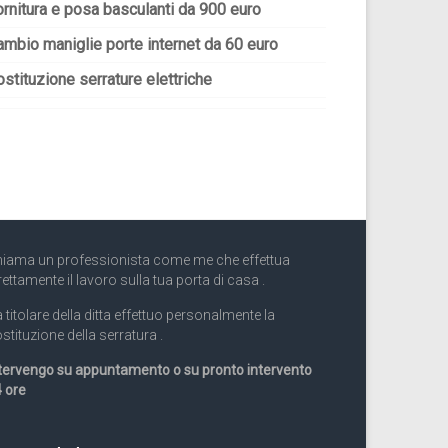
ornitura e posa basculanti da 900 euro
ambio maniglie porte internet da 60 euro
stituzione serrature elettriche
iama un professionista come me che effettua
rettamente il lavoro sulla tua porta di casa .
 titolare della ditta effettuo personalmente la
stituzione della serratura .
tervengo su appuntamento o su pronto intervento
 ore