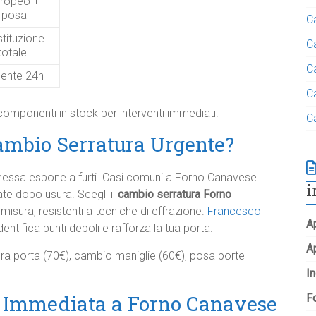
ropeo +
posa
C
tituzione
C
totale
C
gente 24h
C
 componenti in stock per interventi immediati.
C
mbio Serratura Urgente?
messa espone a furti. Casi comuni a Forno Canavese
i
ate dopo usura. Scegli il
cambio serratura Forno
misura, resistenti a tecniche di effrazione.
Francesco
Ap
identifica punti deboli e rafforza la tua porta.
A
tura porta (70€), cambio maniglie (60€), posa porte
In
a Immediata a Forno Canavese
Fo