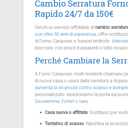
Cambio Serratura Forn
Rapido 24/7 da 150€
Cerchi un servizio affidabile di
cambio serratur
con oltre 30 anni di esperienza
, offre sostituz
di Forno Canavese e frazioni limitrofe.
Interven
bloccate, con prezzi trasparenti e tutto incluso
Perché Cambiare la Serr
A Forno Canavese, molti residenti chiamano p
di nuova casa o usura della serratura a dopp
aumenta la sicurezza contro scasso e bumping
personalizzato: ispezioniamo la porta sul po
Securemme
,
Fichet
o
Iseo
.
Casa nuova o affittata
: Sostituisci per evit
Tentativo di scasso
: Ripristina la sicure