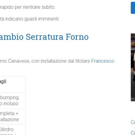
rapido per rientrare subito.
ltà indicano guasti imminenti.
Cambio Serratura Forno
rno Canavese, con installazione dal titolare
Francesco
gli
ibumping,
to incluso
mpleta +
tallazione
C
Cilindro
C