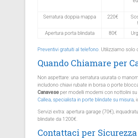
eu
Serratura doppia mappa
220€
Sos
Apertura porta blindata
80€
Ur
Preventivi gratuiti al telefono
. Utilizziamo solo
Quando Chiamare per Ca
Non aspettare: una serratura usurata o mano
includono chiavi rubate in borsa o porte blocc
Canavese
per modelli moderni con nottolini su 
Callea, specialista in porte blindate su misura
, 
Servizi extra: apertura garage (70€), inquadra
blindate da 1200€.
Contattaci per Sicurezz