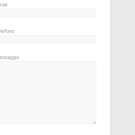
mail
elefono
essaggio