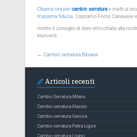
Chiama ora per
cambio serratura
e metti al sic
massima fiducia.
Copriamo Forno Canavese e p
Inoltre ti consiglio di dare un’occhiata alla nos
interventi.
←
Cambio serratura Bibiana
Articoli recenti
Cambio Serratura Milano
Cambio serratura Alassio
Cambio serratura Genova
Cambio serratura Pietra Ligure
Cambio serratura Loano