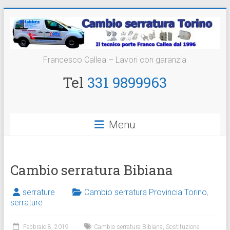
Vai
al
contenuto
Cambio
Francesco Callea – Lavori con garanzia
Serratura
Tel
331 9899963
Torino
Sostituzione
Menu
24
ore
Cambio serratura Bibiana
serrature
Cambio serratura Provincia Torino
,
serrature
Febbraio 8, 2019
Cambio serratura Bibiana
,
Sostituzione