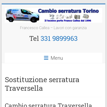
Vai
al
contenuto
Cambio
Francesco Callea – Lavori con garanzia
Serratura
Tel
331 9899963
Torino
Sostituzione
Menu
24
ore
Sostituzione serratura
Traversella
Cambio serratura Traversella