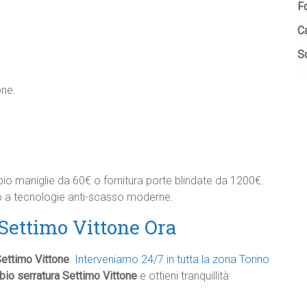
F
C
So
one.
io maniglie da 60€ o fornitura porte blindate da 1200€.
do a tecnologie anti-scasso moderne.
 Settimo Vittone Ora
ettimo Vittone
.
Interveniamo 24/7 in tutta la zona Torino
io serratura Settimo Vittone
e ottieni tranquillità