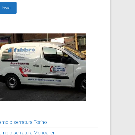
ambio serratura Torino
ambio serratura Moncalieri