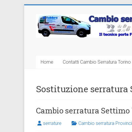
Vai
al
Cambio
contenuto
Serratura
Torino
Sostituzione
Home
Contatti Cambio Serratura Torino 
24
ore
Sostituzione serratura
Cambio serratura Settimo
serrature
Cambio serratura Provinci