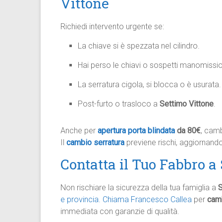
Vittone
Richiedi intervento urgente se:
La chiave si è spezzata nel cilindro.
Hai perso le chiavi o sospetti manomissi
La serratura cigola, si blocca o è usurata.
Post-furto o trasloco a
Settimo Vittone
.
Anche per
apertura porta blindata
da 80€
, camb
Il
cambio serratura
previene rischi, aggiornan
Contatta il Tuo Fabbro a
Non rischiare la sicurezza della tua famiglia a
S
e provincia.
Chiama Francesco Callea
per
camb
immediata con garanzie di qualità.