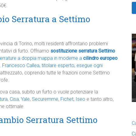
50€.
io Serratura a Settimo
vincia di Torino, molti residenti affrontano problemi
tativi di furto. Offriamo
sostituzione serratura Settimo
errature a doppia mappa in moderne a
cilindro europeo
.
Francesco Callea, titolare esperto, esegue ogni
attrezzato, coprendo tutte le frazioni come Settimo
rofe.
uova casa, subito un furto o vuole potenziare la
tura
,
Cisa
,
Yale
,
Securemme
,
Fichet
,
Iseo
e tanto altro,
ne ottimale.
Cambio Serratura Settimo
C
C