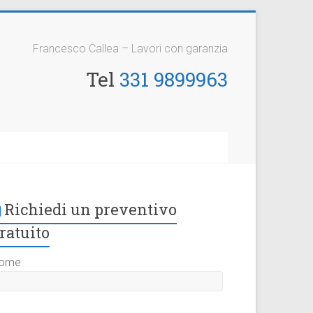
Francesco Callea – Lavori con garanzia
Tel
331 9899963
Richiedi un preventivo
ratuito
ome