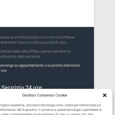
iama un professionista come me che effettua
rettamente il lavoro sulla tua porta di casa .
 titolare della ditta effettuo personalmente la
stituzione della serratura .
tervengo su appuntamento o su pronto intervento
 ore
Servizio 24 ore
Gestisci Consenso Cookie
Cell
331.9899963
e migliori esperienze, utilizziamo tecnologie come i cookie per memorizzare e/o
 informazioni del dispositivo. Il consenso a queste tecnologie ci permetterà di
eguiamo anche lavori di apertura porte pronto
ti come il comportamento di navigazione o ID unici su questo sito. Non