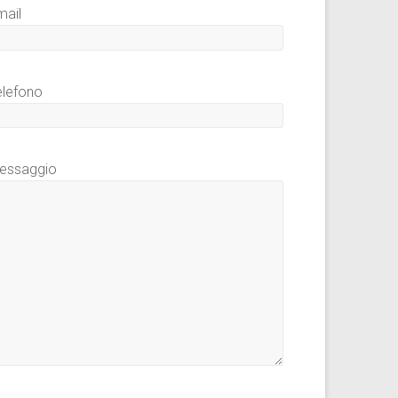
mail
elefono
essaggio