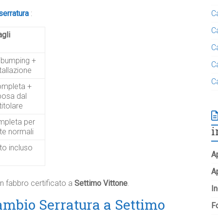
serratura
:
C
C
agli
C
ibumping +
C
tallazione
C
mpleta +
posa dal
titolare
pleta per
i
te normali
to incluso
Ap
A
n fabbro certificato a
Settimo Vittone
.
In
mbio Serratura a Settimo
Fo