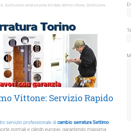
E
ne
,
Sostituzione serratura porta blindata Settimo Vittone
,
Sostituzione
T
M
mo Vittone: Servizio Rapido
stro servizio professionale di
cambio serratura Settimo
porte normali e cilindri europei, garantendo massima