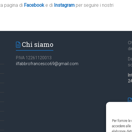
tra pagina di
Facebook
e di
Instagram
per seguire i nostri
Chi siamo
Ch
di
P.IVA 12261120013
Da
ilfabbrofrancesco69@gmail.com
so
In
24
Per fornire l
accedere alle
Es
elaborare da