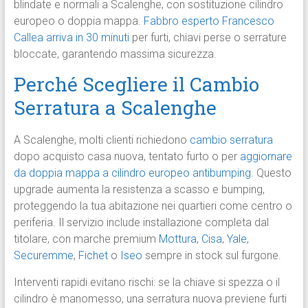
blindate e normali a Scalenghe, con sostituzione cilindro
europeo o doppia mappa.
Fabbro esperto Francesco
Callea arriva in 30 minuti
per furti, chiavi perse o serrature
bloccate, garantendo massima sicurezza.
Perché Scegliere il Cambio
Serratura a Scalenghe
A Scalenghe, molti clienti richiedono
cambio serratura
dopo acquisto casa nuova, tentato furto o per
aggiornare
da doppia mappa a cilindro europeo antibumping
. Questo
upgrade aumenta la resistenza a scasso e bumping,
proteggendo la tua abitazione nei quartieri come centro o
periferia. Il servizio include installazione completa dal
titolare, con marche premium
Mottura
,
Cisa
,
Yale
,
Securemme
,
Fichet
o
Iseo
sempre in stock sul furgone.
Interventi rapidi evitano rischi: se la chiave si spezza o il
cilindro è manomesso, una serratura nuova previene furti