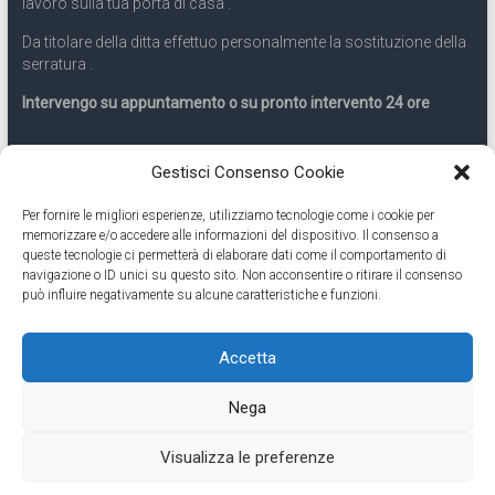
lavoro sulla tua porta di casa .
Da titolare della ditta effettuo personalmente la sostituzione della
serratura .
Intervengo su appuntamento o su pronto intervento 24 ore
Servizio 24 ore
Gestisci Consenso Cookie
Per fornire le migliori esperienze, utilizziamo tecnologie come i cookie per
Cell
331.9899963
memorizzare e/o accedere alle informazioni del dispositivo. Il consenso a
queste tecnologie ci permetterà di elaborare dati come il comportamento di
navigazione o ID unici su questo sito. Non acconsentire o ritirare il consenso
Eseguiamo anche lavori di apertura porte pronto intervento 24
può influire negativamente su alcune caratteristiche e funzioni.
ore
Accetta
Copyright © 2026
Cambio Serratura Torino
. Tutti i diritti riservati.
Nega
Theme:
Accelerate
by ThemeGrill. Powered by
WordPress
.
Contatti Cambio Serratura Torino – Sostituzione serrature 24h
Fabbro
Visualizza le preferenze
Torino