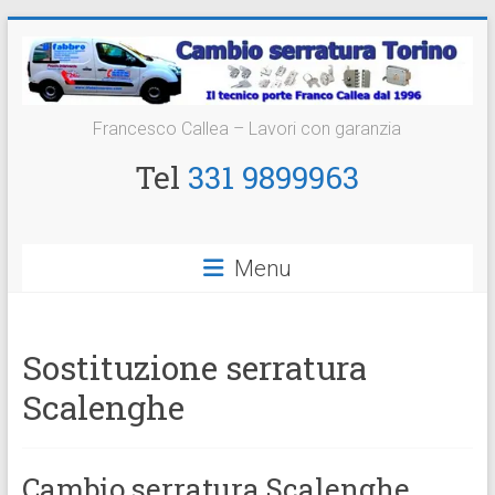
Vai
al
contenuto
Cambio
Francesco Callea – Lavori con garanzia
Serratura
Tel
331 9899963
Torino
Sostituzione
Menu
24
ore
Sostituzione serratura
Scalenghe
Cambio serratura Scalenghe