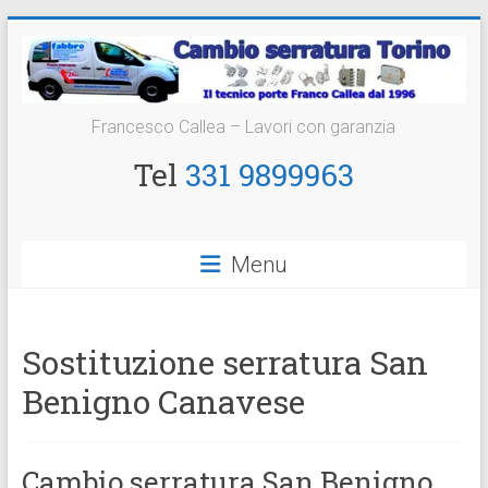
Vai
al
contenuto
Cambio
Francesco Callea – Lavori con garanzia
Serratura
Tel
331 9899963
Torino
Sostituzione
Menu
24
ore
Sostituzione serratura San
Benigno Canavese
Cambio serratura San Benigno