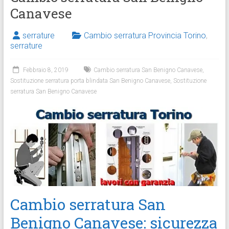
Canavese
serrature
Cambio serratura Provincia Torino
,
serrature
Febbraio 8, 2019
Cambio serratura San Benigno Canavese
,
Sostituzione serratura porta blindata San Benigno Canavese
,
Sostituzione
serratura San Benigno Canavese
Cambio serratura San
Benigno Canavese: sicurezza