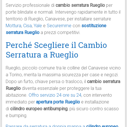
Servizio professionale di
cambio serratura Rueglio
per
porte blindate e normali. Intervengo rapidamente in tutto il
territorio di Rueglio, Canavese, per installare serrature
Mottura
,
Cisa
,
Yale
e
Securemme
con
sostituzione
serratura Rueglio
a prezzi competitivi.​
Perché Scegliere il Cambio
Serratura a Rueglio
Rueglio, piccolo comune tra le colline del Canavese vicino
a Torino, merita la massima sicurezza per case e negozi.
Dopo un furto, chiave persa o trasloco, il
cambio serratura
Rueglio
diventa essenziale per proteggere la tua
abitazione.
Offro servizio 24 ore su 24
, con intervento
immediato per
apertura porte Rueglio
e installazione
di
cilindro europeo antibumping
, più sicuro contro scasso
e bumping.​
Passare da serratura a doppia mappa a
cilindro europeo