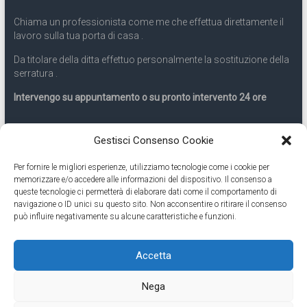
Chiama un professionista come me che effettua direttamente il
lavoro sulla tua porta di casa .
Da titolare della ditta effettuo personalmente la sostituzione della
serratura .
Intervengo su appuntamento o su pronto intervento 24 ore
Servizio 24 ore
Gestisci Consenso Cookie
Per fornire le migliori esperienze, utilizziamo tecnologie come i cookie per
Cell
331.9899963
memorizzare e/o accedere alle informazioni del dispositivo. Il consenso a
queste tecnologie ci permetterà di elaborare dati come il comportamento di
navigazione o ID unici su questo sito. Non acconsentire o ritirare il consenso
Eseguiamo anche lavori di apertura porte pronto intervento 24
può influire negativamente su alcune caratteristiche e funzioni.
ore
Accetta
Copyright © 2026
Cambio Serratura Torino
. Tutti i diritti riservati.
Nega
Theme:
Accelerate
by ThemeGrill. Powered by
WordPress
.