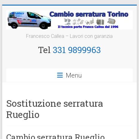
Vai
al
contenuto
Cambio
Francesco Callea – Lavori con garanzia
Serratura
Tel
331 9899963
Torino
Sostituzione
Menu
24
ore
Sostituzione serratura
Rueglio
Cambio serratura Rueglio