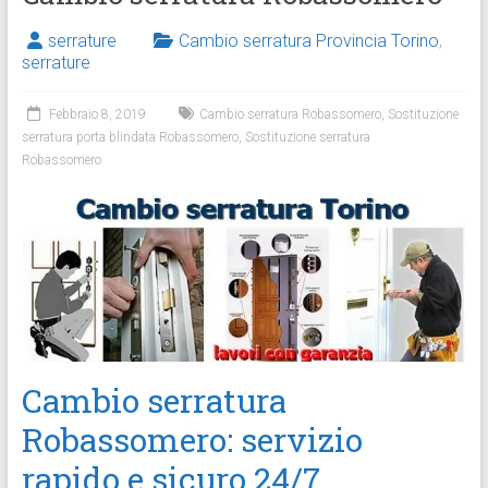
serrature
Cambio serratura Provincia Torino
,
serrature
Febbraio 8, 2019
Cambio serratura Robassomero
,
Sostituzione
serratura porta blindata Robassomero
,
Sostituzione serratura
Robassomero
Cambio serratura
Robassomero: servizio
rapido e sicuro 24/7