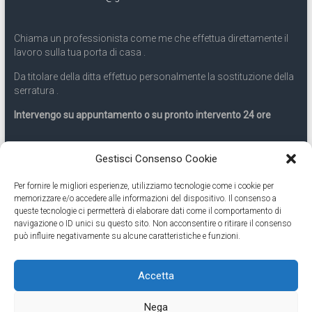
Chiama un professionista come me che effettua direttamente il
lavoro sulla tua porta di casa .
Da titolare della ditta effettuo personalmente la sostituzione della
serratura .
Intervengo su appuntamento o su pronto intervento 24 ore
Servizio 24 ore
Gestisci Consenso Cookie
Per fornire le migliori esperienze, utilizziamo tecnologie come i cookie per
Cell
331.9899963
memorizzare e/o accedere alle informazioni del dispositivo. Il consenso a
queste tecnologie ci permetterà di elaborare dati come il comportamento di
navigazione o ID unici su questo sito. Non acconsentire o ritirare il consenso
Eseguiamo anche lavori di apertura porte pronto intervento 24
può influire negativamente su alcune caratteristiche e funzioni.
ore
Accetta
Copyright © 2026
Cambio Serratura Torino
. Tutti i diritti riservati.
Nega