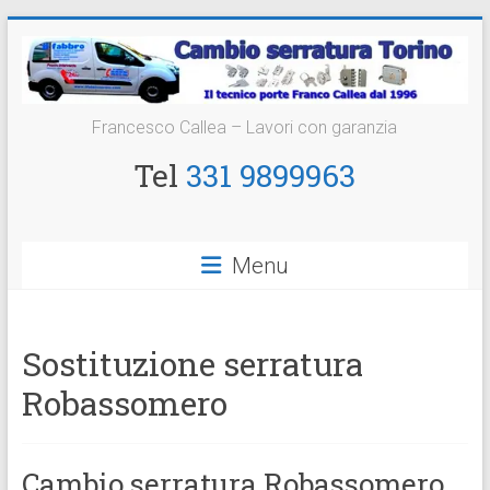
Vai
al
contenuto
Cambio
Francesco Callea – Lavori con garanzia
Serratura
Tel
331 9899963
Torino
Sostituzione
Menu
24
ore
Sostituzione serratura
Robassomero
Cambio serratura Robassomero