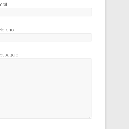
mail
elefono
essaggio