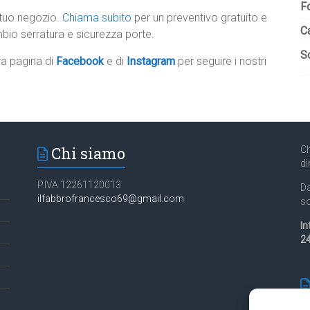
F
 tuo negozio.
Chiama subito
per un preventivo gratuito e
C
mbio serratura e sicurezza porte.
So
tra pagina di
Facebook
e di
Instagram
per seguire i nostri
Chi siamo
Ch
di
P.IVA 12261120013
Da
ilfabbrofrancesco69@gmail.com
so
In
24