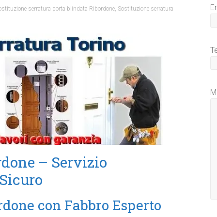
E
ostituzione serratura porta blindata Ribordone
,
Sostituzione serratura
T
M
done – Servizio
 Sicuro
rdone con Fabbro Esperto