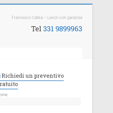
Francesco Callea – Lavori con garanzia
Tel
331 9899963
Richiedi un preventivo
ratuito
ome