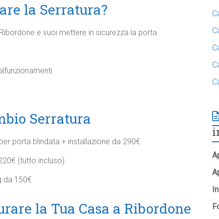
re la Serratura?
C
C
Ribordone e vuoi mettere in sicurezza la porta
C
C
alfunzionamenti
C
mbio Serratura
i
per porta blindata + installazione da 290€
Ap
20€ (tutto incluso)
A
g da 150€
In
urare la Tua Casa a Ribordone
Fo