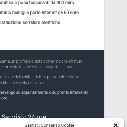
ornitura e posa basculanti da 900 euro
ambio maniglie porte internet da 60 euro
stituzione serrature elettriche
iama un professionista come me che effettua
rettamente il lavoro sulla tua porta di casa .
 titolare della ditta effettuo personalmente la
stituzione della serratura .
tervengo su appuntamento o su pronto intervento
 ore
Servizio 24 ore
Gestisci Consenso Cookie