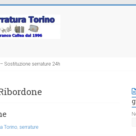
– Sostituzione serrature 24h
 Ribordone
g
ne
N
a Torino
,
serrature