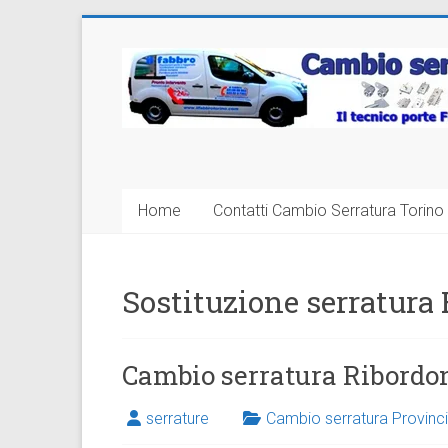
Vai
al
Cambio
contenuto
Serratura
Torino
Sostituzione
Home
Contatti Cambio Serratura Torino 
24
ore
Sostituzione serratura
Cambio serratura Ribordo
serrature
Cambio serratura Provinci