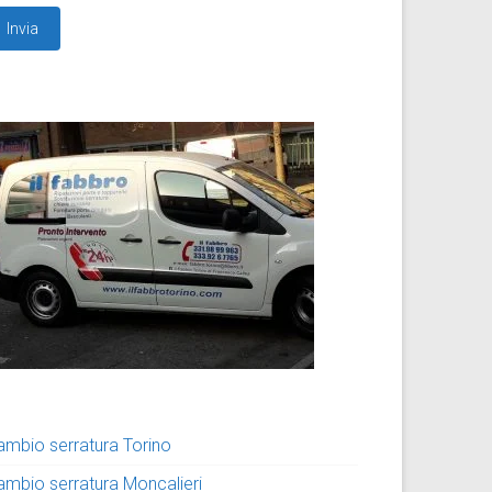
ambio serratura Torino
ambio serratura Moncalieri