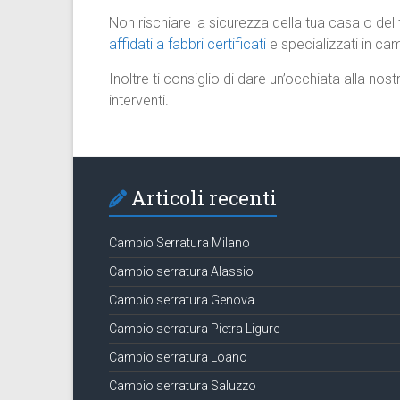
Non rischiare la sicurezza della tua casa o del
affidati a fabbri certificati
e specializzati in ca
Inoltre ti consiglio di dare un’occhiata alla nos
interventi.
Articoli recenti
Cambio Serratura Milano
Cambio serratura Alassio
Cambio serratura Genova
Cambio serratura Pietra Ligure
Cambio serratura Loano
Cambio serratura Saluzzo