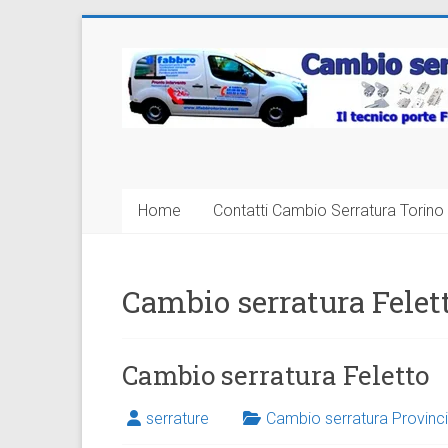
Vai
al
Cambio
contenuto
Serratura
Torino
Sostituzione
Home
Contatti Cambio Serratura Torino 
24
ore
Cambio serratura Felet
Cambio serratura Feletto
serrature
Cambio serratura Provinci