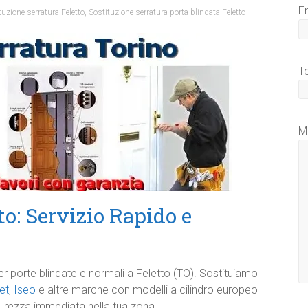
E
tuzione serratura Feletto
,
Sostituzione serratura porta blindata Feletto
T
M
o: Servizio Rapido e
er porte blindate e normali a Feletto (TO). Sostituiamo
et
,
Iseo
e altre marche con modelli a cilindro europeo
urezza immediata nella tua zona.