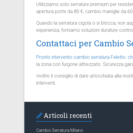
Utilizziamo solo serrature premium per resiste
apertura porte da 80 €, cambio maniglie da 60
Quando la serratura cigola o si blocca, non a
esperienza, forniamo soluzioni durature contro 
Contattaci per Cambio Se
Pronto intervento cambio serratura Feletto
:
ch
la zona con furgone attrezzato. Sicurezza garan
Inoltre ti consiglio di dare un’occhiata alla nos
interventi.
Articoli recenti
Cambio Serratura Milano