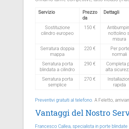
Servizio
Prezzo
Dettagli
da
Sostituzione
150 €
Antibumpin
cilindro europeo
nottolino 
misura
Serratura doppia
220 €
Per port
mappa
normali
Serratura porta
290 €
Completa 
blindata a cilindro
alta sicure
Serratura porta
270 €
Installazio
semplice
rapida
Preventivi gratuiti al telefono
. A Feletto, arriv
Vantaggi del Nostro Serv
Francesco Callea, specialista in porte blindate s