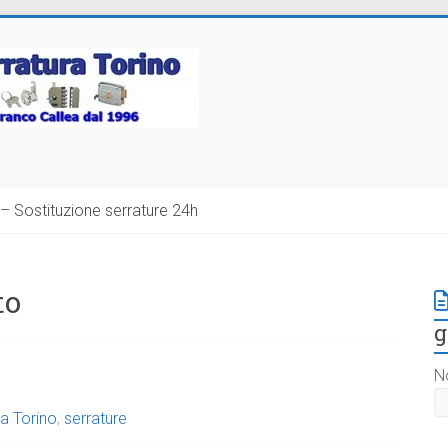
– Sostituzione serrature 24h
to
g
N
a Torino
,
serrature