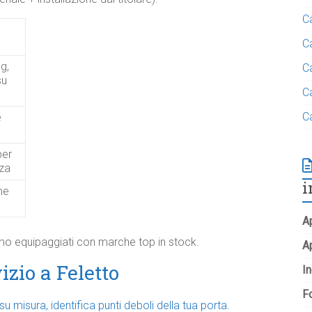
C
C
g,
C
su
C
C
e
per
zza
i
ne
Ap
iamo equipaggiati con marche top in stock.
A
izio a Feletto
In
Fo
u misura, identifica punti deboli della tua porta.