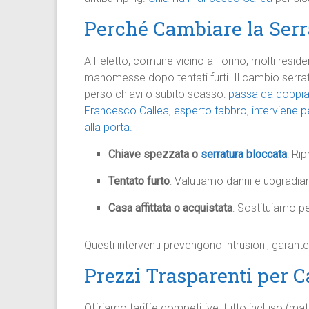
Perché Cambiare la Serra
A Feletto, comune vicino a Torino, molti resid
manomesse dopo tentati furti. Il cambio serra
perso chiavi o subito scasso:
passa da doppia
Francesco Callea, esperto fabbro, interviene p
alla porta.
Chiave spezzata o
serratura bloccata
: Ri
Tentato furto
: Valutiamo danni e upgradia
Casa affittata o acquistata
: Sostituiamo pe
Questi interventi prevengono intrusioni, garanten
Prezzi Trasparenti per C
Offriamo tariffe competitive, tutto incluso (mater