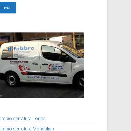
ambio serratura Torino
ambio serratura Moncalieri