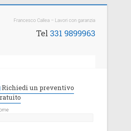
Francesco Callea – Lavori con garanzia
Tel
331 9899963
Richiedi un preventivo
ratuito
ome