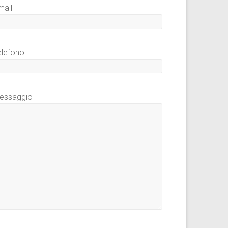
mail
elefono
essaggio