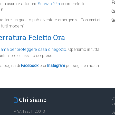
F
re a usura e attacchi.
Servizio 24h
copre Feletto:
 €.
C
spettare: un guasto può diventare emergenza. Con anni di
So
furti moderni.
rratura Feletto Ora
iama per proteggere casa o negozio
. Operiamo in tutta
tita, prezzi fissi no sorprese.
tra pagina di
Facebook
e di
Instagram
per seguire i nostri
Chi siamo
Ch
di
P.IVA 12261120013
Da