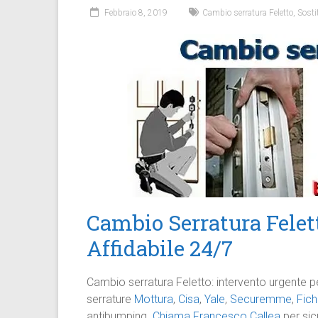
Febbraio 8, 2019
Cambio serratura Feletto
,
Sosti
Cambio Serratura Felett
Affidabile 24/7
Cambio serratura Feletto: intervento urgente p
serrature
Mottura
,
Cisa
,
Yale
,
Securemme
,
Fich
antibumping.
Chiama Francesco Callea
per sic