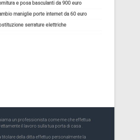
ornitura e posa basculanti da 900 euro
ambio maniglie porte internet da 60 euro
stituzione serrature elettriche
iama un professionista come me che effettua
rettamente il lavoro sulla tua porta di casa .
 titolare della ditta effettuo personalmente la