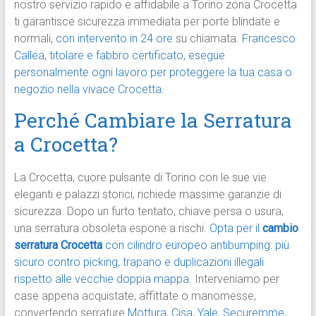
nostro servizio rapido e affidabile a Torino zona Crocetta
ti garantisce sicurezza immediata per porte blindate e
normali,
con intervento in 24 ore
su chiamata.
Francesco
Callea, titolare e fabbro certificato, esegue
personalmente ogni lavoro per proteggere la tua casa o
negozio nella vivace Crocetta.
Perché Cambiare la Serratura
a Crocetta?
La Crocetta, cuore pulsante di Torino con le sue vie
eleganti e palazzi storici, richiede massime garanzie di
sicurezza. Dopo un furto tentato, chiave persa o usura,
una serratura obsoleta espone a rischi.
Opta per il
cambio
serratura Crocetta
con cilindro europeo antibumping: più
sicuro contro picking, trapano e duplicazioni illegali
rispetto alle vecchie doppia mappa.
Interveniamo per
case appena acquistate, affittate o manomesse,
convertendo serrature
Mottura
,
Cisa
,
Yale
,
Securemme
,