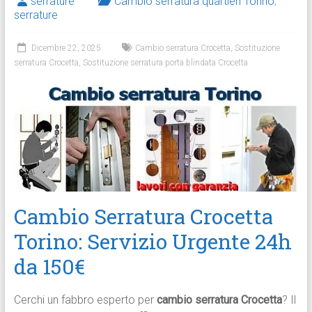
serrature
Cambio serratura quartieri Torino
,
serrature
Dicembre 22, 2025
Cambio serratura Crocetta
,
Sostituzione
serratura Crocetta
,
Sostituzione serratura porta blindata Crocetta
Cambio Serratura Crocetta
Torino: Servizio Urgente 24h
da 150€
Cerchi un fabbro esperto per
cambio serratura Crocetta
? Il