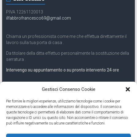
P.IVA 12261120013
ilfabbrofrancesco69@gmail.com
Chiama un professionista come me che effettua direttamente il
lavoro sulla tua porta di casa .
Da titolare della ditta effettuo personalmente la sostituzione della
serratura .
Intervengo su appuntamento o su pronto intervento 24 ore
Servizio 24 ore
Gestisci Consenso Cookie
Per fornire le migliori esperienze, utilizziamo tecnologie come i cookie per
Cell
331.9899963
memorizzare e/o accedere alle informazioni del dispositivo. Il consenso a
queste tecnologie ci permetterà di elaborare dati come il comportamento di
navigazione o ID unici su questo sito. Non acconsentire o ritirare il consenso
Eseguiamo anche lavori di apertura porte pronto intervento 24
può influire negativamente su alcune caratteristiche e funzioni.
ore