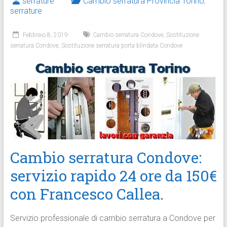
serrature
Cambio serratura Provincia Torino
,
serrature
Febbraio 8, 2019
Cambio serratura Condove
,
Sostituzione
serratura Condove
,
Sostituzione serratura porta blindata Condove
Cambio serratura Condove:
servizio rapido 24 ore da 150€
con Francesco Callea.
Servizio professionale di cambio serratura a Condove per