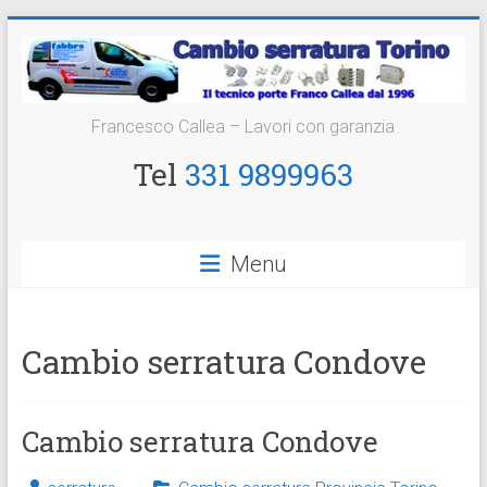
Vai
al
contenuto
Cambio
Francesco Callea – Lavori con garanzia
Serratura
Tel
331 9899963
Torino
Sostituzione
Menu
24
ore
Cambio serratura Condove
Cambio serratura Condove