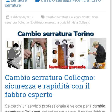
serrature
Cambio serratura Provincia Torino
,
serrature
Febbraio 8, 2019
Cambio serratura Collegno
,
Sostituzione
serratura Collegno
,
Sostituzione serratura porta blindata Collegno
Cambio serratura Collegno:
sicurezza e rapidità con il
fabbro esperto
Se cerchi un servizio professionale e veloce per il
cambio