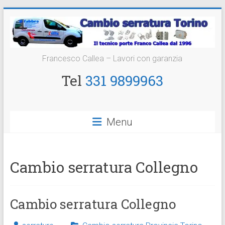
Vai
al
contenuto
Cambio
Francesco Callea – Lavori con garanzia
Serratura
Tel
331 9899963
Torino
Sostituzione
Menu
24
ore
Cambio serratura Collegno
Cambio serratura Collegno