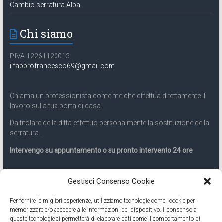
Cambio serratura Alba
Chi siamo
P.IVA 12261120013
ilfabbrofrancesco69@gmail.com
Chiama un professionista come me che effettua direttamente il
lavoro sulla tua porta di casa .
Da titolare della ditta effettuo personalmente la sostituzione della
serratura .
Intervengo su appuntamento o su pronto intervento 24 ore
Servizio 24 ore
Gestisci Consenso Cookie
Per fornire le migliori esperienze, utilizziamo tecnologie come i cookie per
Cell
331.9899963
memorizzare e/o accedere alle informazioni del dispositivo. Il consenso a
queste tecnologie ci permetterà di elaborare dati come il comportamento di