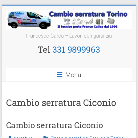
Vai
al
contenuto
Cambio
Francesco Callea – Lavori con garanzia
Serratura
Tel
331 9899963
Torino
Sostituzione
Menu
24
ore
Cambio serratura Ciconio
Cambio serratura Ciconio