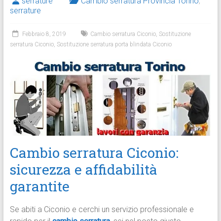
serrature
Cambio serratura Provincia Torino
,
serrature
Febbraio 8, 2019
Cambio serratura Ciconio
,
Sostituzione
serratura Ciconio
,
Sostituzione serratura porta blindata Ciconio
Cambio serratura Ciconio:
sicurezza e affidabilità
garantite
Se abiti a Ciconio e cerchi un servizio professionale e