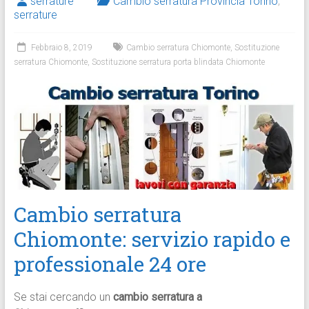
serrature
Cambio serratura Provincia Torino
,
serrature
Febbraio 8, 2019
Cambio serratura Chiomonte
,
Sostituzione
serratura Chiomonte
,
Sostituzione serratura porta blindata Chiomonte
Cambio serratura
Chiomonte: servizio rapido e
professionale 24 ore
Se stai cercando un
cambio serratura a