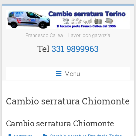
Vai
al
contenuto
Cambio
Francesco Callea – Lavori con garanzia
Serratura
Tel
331 9899963
Torino
Sostituzione
Menu
24
ore
Cambio serratura Chiomonte
Cambio serratura Chiomonte