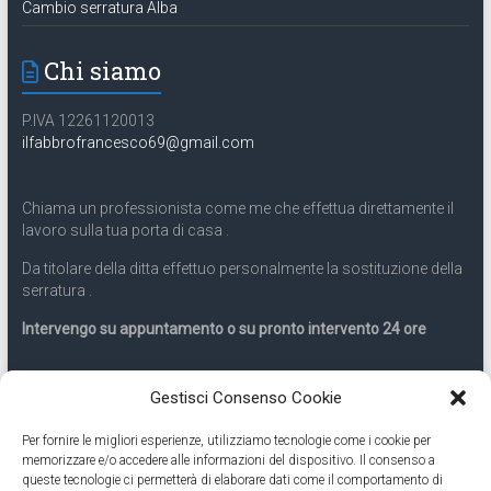
Cambio serratura Alba
Chi siamo
P.IVA 12261120013
ilfabbrofrancesco69@gmail.com
Chiama un professionista come me che effettua direttamente il
lavoro sulla tua porta di casa .
Da titolare della ditta effettuo personalmente la sostituzione della
serratura .
Intervengo su appuntamento o su pronto intervento 24 ore
Servizio 24 ore
Gestisci Consenso Cookie
Per fornire le migliori esperienze, utilizziamo tecnologie come i cookie per
Cell
331.9899963
memorizzare e/o accedere alle informazioni del dispositivo. Il consenso a
queste tecnologie ci permetterà di elaborare dati come il comportamento di