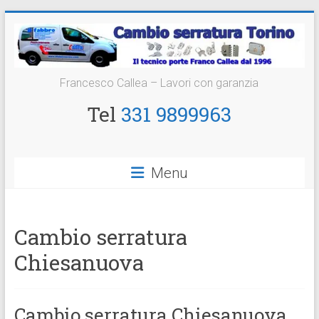
Vai
al
contenuto
Cambio
Francesco Callea – Lavori con garanzia
Serratura
Tel
331 9899963
Torino
Sostituzione
Menu
24
ore
Cambio serratura
Chiesanuova
Cambio serratura Chiesanuova