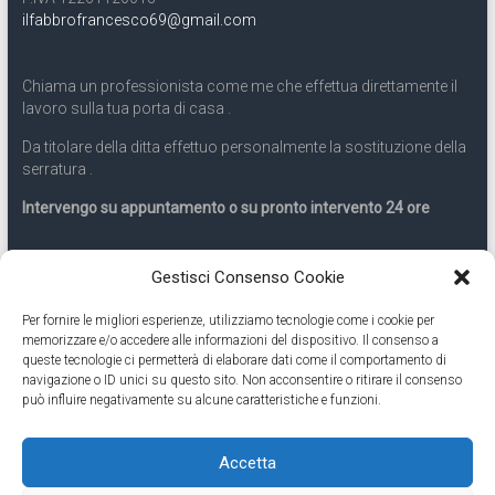
ilfabbrofrancesco69@gmail.com
Chiama un professionista come me che effettua direttamente il
lavoro sulla tua porta di casa .
Da titolare della ditta effettuo personalmente la sostituzione della
serratura .
Intervengo su appuntamento o su pronto intervento 24 ore
Servizio 24 ore
Gestisci Consenso Cookie
Per fornire le migliori esperienze, utilizziamo tecnologie come i cookie per
Cell
331.9899963
memorizzare e/o accedere alle informazioni del dispositivo. Il consenso a
queste tecnologie ci permetterà di elaborare dati come il comportamento di
navigazione o ID unici su questo sito. Non acconsentire o ritirare il consenso
Eseguiamo anche lavori di apertura porte pronto intervento 24
può influire negativamente su alcune caratteristiche e funzioni.
ore
Accetta