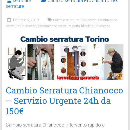
serrature
Cambio serratura Provincia Torino
,
serrature
Febbraio 8, 2019
Cambio serratura Chianocco
,
Sostituzione
serratura Chianocco
,
Sostituzione serratura porta blindata Chianocco
Cambio Serratura Chianocco
– Servizio Urgente 24h da
150€
Cambio serratura Chianocco: intervento rapido e