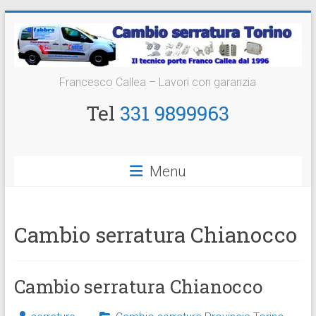
Vai
al
contenuto
Cambio
Francesco Callea – Lavori con garanzia
Serratura
Tel
331 9899963
Torino
Sostituzione
Menu
24
ore
Cambio serratura Chianocco
Cambio serratura Chianocco