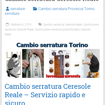
serrature
Cambio serratura Provincia Torino
,
serrature
Febbraio 8, 2019
Cambio serratura Ceresole Reale
,
Sostituzione
serratura Ceresole Reale
,
Sostituzione serratura porta blindata Ceresole
Reale
Cambio serratura Ceresole
Reale – Servizio rapido e
sicuro