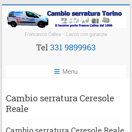
Vai
al
contenuto
Cambio
Francesco Callea – Lavori con garanzia
Serratura
Tel
331 9899963
Torino
Sostituzione
Menu
24
ore
Cambio serratura Ceresole
Reale
Cambio serratura Ceresole Reale