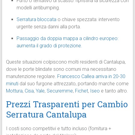
Furto o tentativo di scasso: ripristina la sicurezza con
modelli antibumping.
Serratura bloccata
o chiave spezzata: intervento
urgente senza danni alla porta.
Passaggio da doppia mappa a cilindro europeo:
aumenta il grado di protezione.
Queste situazioni colpiscono molti residenti di Cantalupa,
dove le porte blindate sono comuni ma necessitano
manutenzione regolare.
Francesco Callea arriva in 20-30
minuti
dal suo furgone attrezzato, portando marche come
Mottura
,
Cisa
,
Yale
,
Securemme
,
Fichet
,
Iseo
e tanto altro.
Prezzi Trasparenti per Cambio
Serratura Cantalupa
I costi sono competitivi e tutto incluso (fornitura +