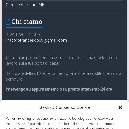
Cambio serratura Alba
Chi siamo
P.IVA 12261120013
ilfabbrofrancesco69@gmail.com
Chiama un professionista come me che effettua direttamente il
lavoro sulla tua porta di casa .
Da titolare della ditta effettuo personalmente la sostituzione della
serratura .
Intervengo su appuntamento o su pronto intervento 24 ore
Servizio 24 ore
Gestisci Consenso Cookie
Per fornire le migliori esperienze, utilizziamo tecnologie come i cookie per
Cell
331.9899963
memorizzare e/o accedere alle informazioni del dispositivo. Il consenso a