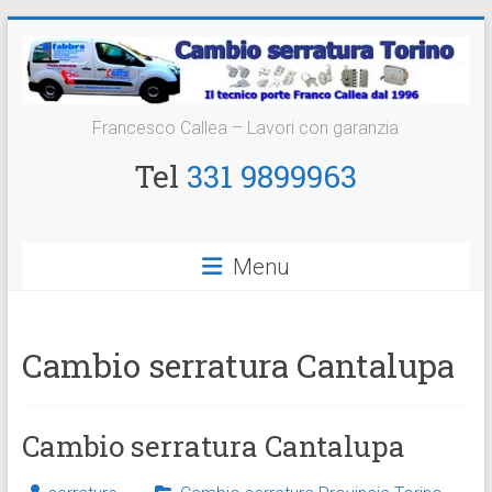
Vai
al
contenuto
Cambio
Francesco Callea – Lavori con garanzia
Serratura
Tel
331 9899963
Torino
Sostituzione
Menu
24
ore
Cambio serratura Cantalupa
Cambio serratura Cantalupa