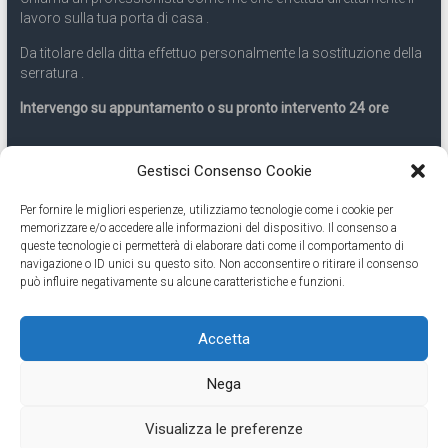
lavoro sulla tua porta di casa .
Da titolare della ditta effettuo personalmente la sostituzione della
serratura .
Intervengo su appuntamento o su pronto intervento 24 ore
Servizio 24 ore
Gestisci Consenso Cookie
Per fornire le migliori esperienze, utilizziamo tecnologie come i cookie per
Cell
331.9899963
memorizzare e/o accedere alle informazioni del dispositivo. Il consenso a
queste tecnologie ci permetterà di elaborare dati come il comportamento di
navigazione o ID unici su questo sito. Non acconsentire o ritirare il consenso
Eseguiamo anche lavori di apertura porte pronto intervento 24
può influire negativamente su alcune caratteristiche e funzioni.
ore
Accetta
Copyright © 2026
Cambio Serratura Torino
. Tutti i diritti riservati.
Nega
Theme:
Accelerate
by ThemeGrill. Powered by
WordPress
.
Contatti Cambio Serratura Torino – Sostituzione serrature 24h
Fabbro
Visualizza le preferenze
Torino