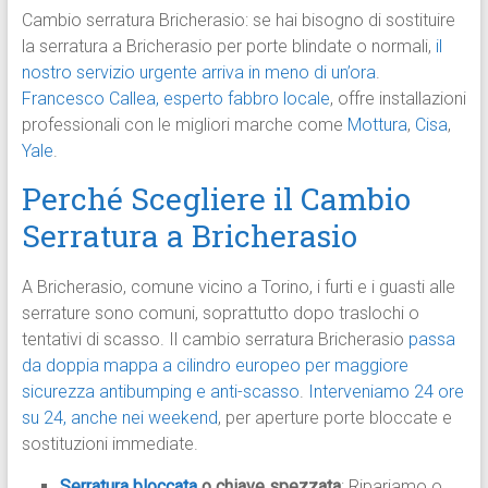
Cambio serratura Bricherasio: se hai bisogno di sostituire
la serratura a Bricherasio per porte blindate o normali,
il
nostro servizio urgente arriva in meno di un’ora
.
Francesco Callea, esperto fabbro locale
, offre installazioni
professionali con le migliori marche come
Mottura
,
Cisa
,
Yale
.
Perché Scegliere il Cambio
Serratura a Bricherasio
A Bricherasio, comune vicino a Torino, i furti e i guasti alle
serrature sono comuni, soprattutto dopo traslochi o
tentativi di scasso. Il cambio serratura Bricherasio
passa
da doppia mappa a cilindro europeo per maggiore
sicurezza antibumping e anti-scasso
.
Interveniamo 24 ore
su 24, anche nei weekend
, per aperture porte bloccate e
sostituzioni immediate.
Serratura bloccata
o chiave spezzata
: Ripariamo o