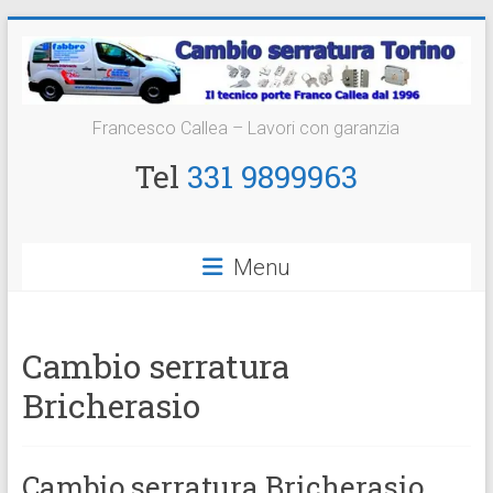
Vai
al
contenuto
Cambio
Francesco Callea – Lavori con garanzia
Serratura
Tel
331 9899963
Torino
Sostituzione
Menu
24
ore
Cambio serratura
Bricherasio
Cambio serratura Bricherasio