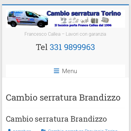
Vai
al
contenuto
Cambio
Francesco Callea – Lavori con garanzia
Serratura
Tel
331 9899963
Torino
Sostituzione
Menu
24
ore
Cambio serratura Brandizzo
Cambio serratura Brandizzo