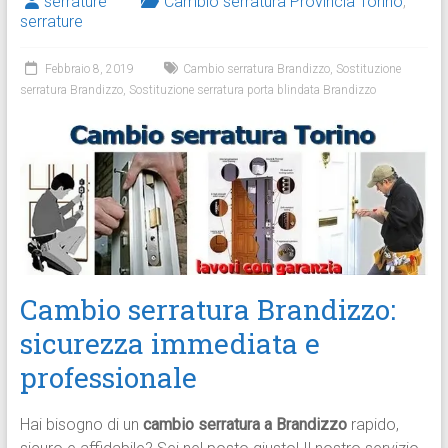
serrature
Cambio serratura Provincia Torino
,
serrature
Febbraio 8, 2019
Cambio serratura Brandizzo
,
Sostituzione
serratura Brandizzo
,
Sostituzione serratura porta blindata Brandizzo
Cambio serratura Brandizzo:
sicurezza immediata e
professionale
Hai bisogno di un
cambio serratura a Brandizzo
rapido,