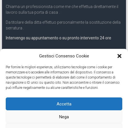
Chiama un professionista come me che effettua direttamente il
lavoro sulla tua porta di casa .
Da titolare della ditta effettuo personalmente la sostituzione della
serratura .
Intervengo su appuntamento o su pronto intervento 24 ore
Servizio 24 ore
Gestisci Consenso Cookie
Per fornire le migliori esperienze, utilizziamo tecnologie come i cookie per
Cell
331.9899963
memorizzare e/o accedere alle informazioni del dispositivo. Il consenso a
queste tecnologie ci permetterà di elaborare dati come il comportamento di
navigazione o ID unici su questo sito. Non acconsentire o ritirare il consenso
Eseguiamo anche lavori di apertura porte pronto intervento 24
può influire negativamente su alcune caratteristiche e funzioni.
ore
Accetta
Copyright © 2026
Cambio Serratura Torino
. Tutti i diritti riservati.
Nega
Theme:
Accelerate
by ThemeGrill. Powered by
WordPress
.
Contatti Cambio Serratura Torino – Sostituzione serrature 24h
Fabbro