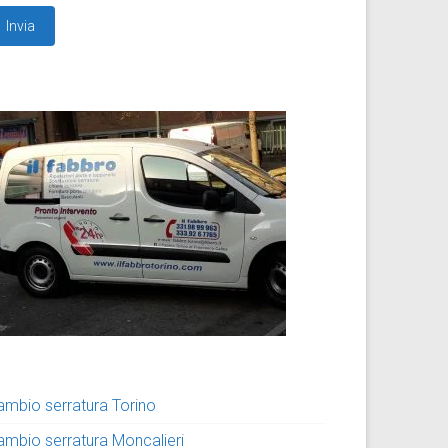
ambio serratura Torino
ambio serratura Moncalieri