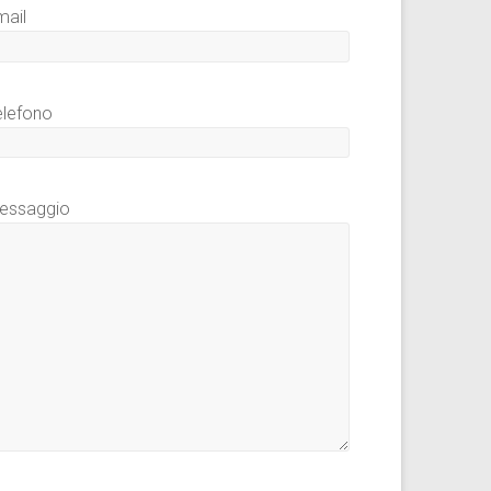
mail
elefono
essaggio