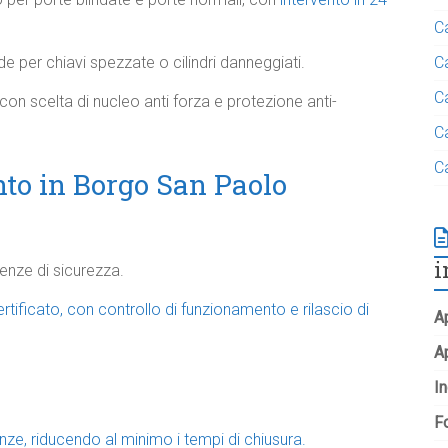
C
de per chiavi spezzate o cilindri danneggiati.
C
C
i, con scelta di nucleo anti forza e protezione anti-
C
C
nto in Borgo San Paolo
i
genze di sicurezza.
rtificato, con controllo di funzionamento e rilascio di
Ap
A
In
Fo
enze, riducendo al minimo i tempi di chiusura.