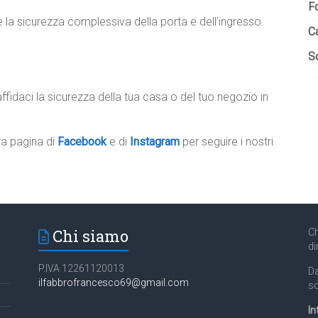
F
la sicurezza complessiva della porta e dell’ingresso.
C
So
ffidaci la sicurezza della tua casa o del tuo negozio in
tra pagina di
Facebook
e di
Instagram
per seguire i nostri
Chi siamo
Ch
di
P.IVA 12261120013
Da
ilfabbrofrancesco69@gmail.com
so
In