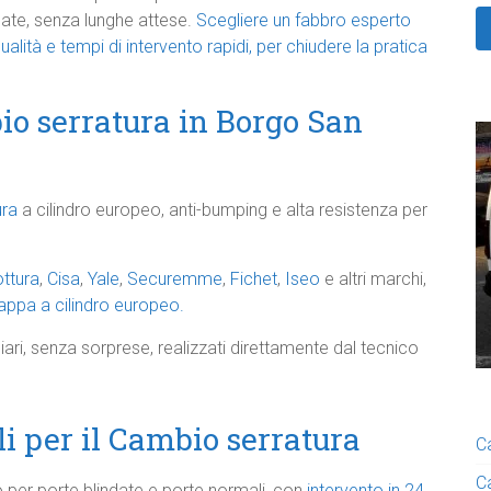
cate, senza lunghe attese.
Scegliere un fabbro esperto
ualità e tempi di intervento rapidi, per chiudere la pratica
io serratura in Borgo San
ura
a cilindro europeo, anti-bumping e alta resistenza per
ttura
,
Cisa
,
Yale
,
Securemme
,
Fichet
,
Iseo
e altri marchi,
ppa a cilindro europeo.
iari, senza sorprese, realizzati direttamente dal tecnico
li per il Cambio serratura
C
C
 per porte blindate e porte normali, con
intervento in 24