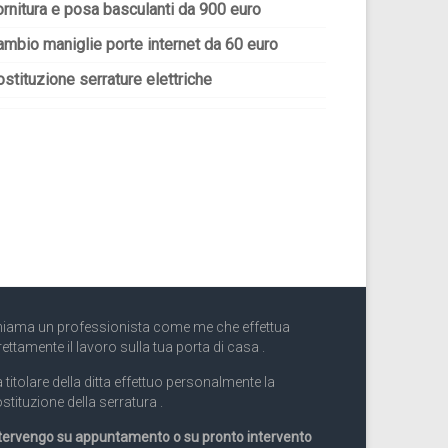
ornitura e posa basculanti da 900 euro
ambio maniglie porte internet da 60 euro
stituzione serrature elettriche
iama un professionista come me che effettua
rettamente il lavoro sulla tua porta di casa .
 titolare della ditta effettuo personalmente la
stituzione della serratura .
tervengo su appuntamento o su pronto intervento