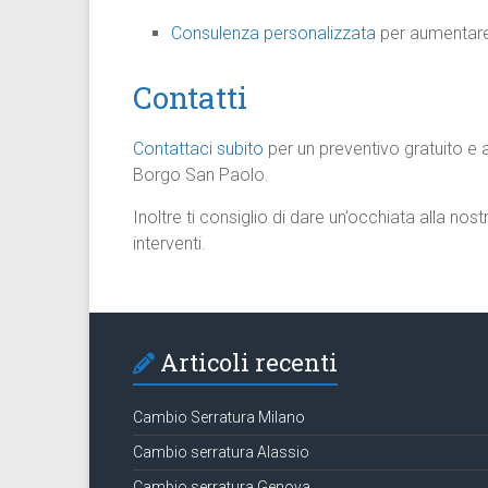
Consulenza personalizzata
per aumentare 
Contatti
Contattaci subito
per un preventivo gratuito e a
Borgo San Paolo.
Inoltre ti consiglio di dare un’occhiata alla nos
interventi.​
Articoli recenti
Cambio Serratura Milano
Cambio serratura Alassio
Cambio serratura Genova