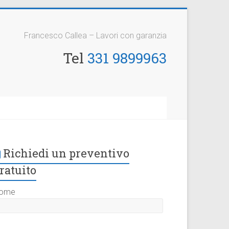
Francesco Callea – Lavori con garanzia
Tel
331 9899963
Richiedi un preventivo
ratuito
ome