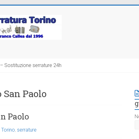
– Sostituzione serrature 24h
o San Paolo
g
an Paolo
N
 Torino
,
serrature