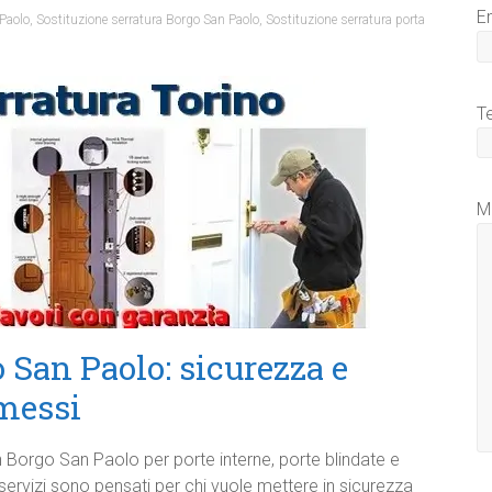
E
Paolo
,
Sostituzione serratura Borgo San Paolo
,
Sostituzione serratura porta
T
M
 San Paolo: sicurezza e
messi
n Borgo San Paolo per porte interne, porte blindate e
 servizi sono pensati per chi vuole mettere in sicurezza