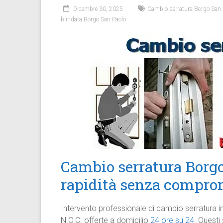
Dicembre 30, 2025
Cambio serratura Borgo San 
blindata Borgo San Paolo
Cambio serratura Borgo
rapidità senza compro
Intervento professionale di cambio serratura i
N.O.C. offerte a domicilio
24 ore su 24
. Questi