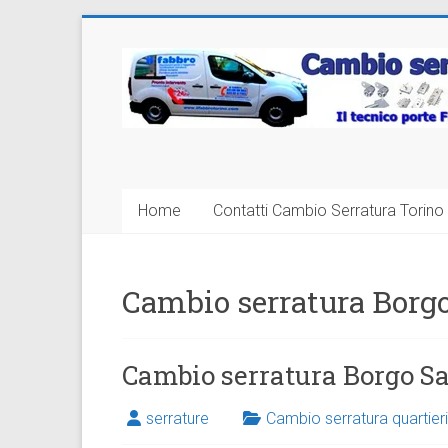
Vai
al
Cambio
contenuto
Serratura
Torino
Sostituzione
Home
Contatti Cambio Serratura Torino 
24
ore
Cambio serratura Borg
Cambio serratura Borgo S
serrature
Cambio serratura quartieri