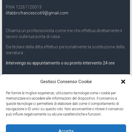
P.IVA 12261120013
ilfabbrofrancesco69@gmail.com
Chiama un professionista come me che effettua direttamente il
lavoro sulla tua porta di casa .
Da titolare della ditta effettuo personalmente la sostituzione della
serratura .
Intervengo su appuntamento o su pronto intervento 24 ore
Servizio 24 ore
Gestisci Consenso Cookie
Per fornire le migliori esperienze, utilizziamo tecnologie come i cookie per
Cell
331.9899963
memorizzare e/o accedere alle informazioni del dispositivo. Il consenso a
queste tecnologie ci permetterà di elaborare dati come il comportamento di
navigazione o ID unici su questo sito. Non acconsentire o ritirare il consenso
Eseguiamo anche lavori di apertura porte pronto intervento 24
può influire negativamente su alcune caratteristiche e funzioni.
ore
Accetta