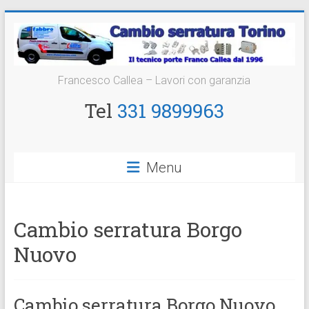
Vai
al
contenuto
Cambio
Francesco Callea – Lavori con garanzia
Serratura
Tel
331 9899963
Torino
Sostituzione
Menu
24
ore
Cambio serratura Borgo
Nuovo
Cambio serratura Borgo Nuovo