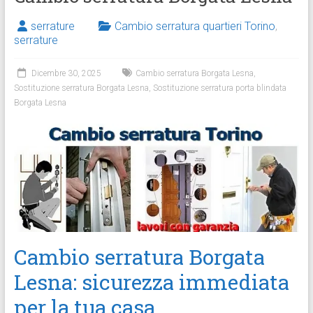
serrature
Cambio serratura quartieri Torino
,
serrature
Dicembre 30, 2025
Cambio serratura Borgata Lesna
,
Sostituzione serratura Borgata Lesna
,
Sostituzione serratura porta blindata
Borgata Lesna
Cambio serratura Borgata
Lesna: sicurezza immediata
per la tua casa