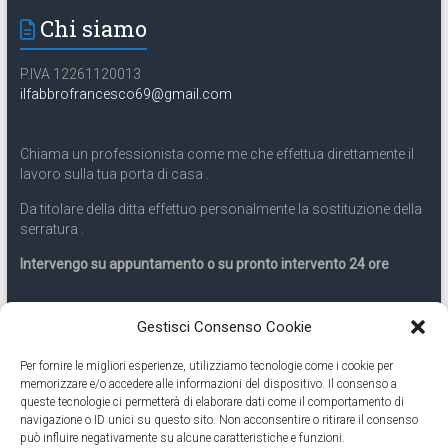
Chi siamo
P.IVA 12261120013
ilfabbrofrancesco69@gmail.com
Chiama un professionista come me che effettua direttamente il
lavoro sulla tua porta di casa .
Da titolare della ditta effettuo personalmente la sostituzione della
serratura .
Intervengo su appuntamento o su pronto intervento 24 ore
Servizio 24 ore
Gestisci Consenso Cookie
Per fornire le migliori esperienze, utilizziamo tecnologie come i cookie per
Cell
331.9899963
memorizzare e/o accedere alle informazioni del dispositivo. Il consenso a
queste tecnologie ci permetterà di elaborare dati come il comportamento di
navigazione o ID unici su questo sito. Non acconsentire o ritirare il consenso
Eseguiamo anche lavori di apertura porte pronto intervento 24
può influire negativamente su alcune caratteristiche e funzioni.
ore