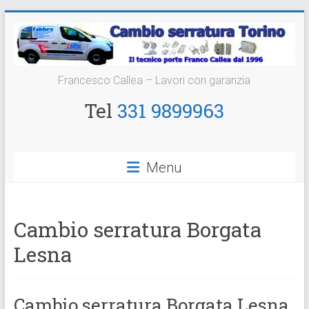
Vai
al
contenuto
Cambio
Francesco Callea – Lavori con garanzia
Serratura
Tel
331 9899963
Torino
Sostituzione
Menu
24
ore
Cambio serratura Borgata
Lesna
Cambio serratura Borgata Lesna