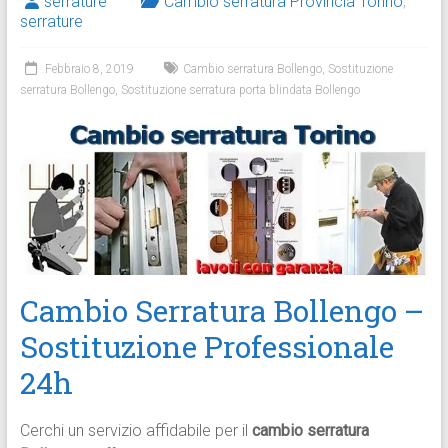
serrature
Cambio serratura Provincia Torino
,
serrature
Febbraio 8, 2019
Cambio serratura Bollengo
,
Sostituzione
serratura Bollengo
,
Sostituzione serratura porta blindata Bollengo
Cambio Serratura Bollengo –
Sostituzione Professionale
24h
Cerchi un servizio affidabile per il
cambio serratura