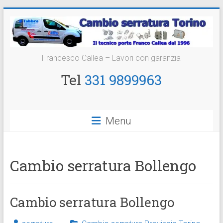
Vai
al
contenuto
Cambio
Francesco Callea – Lavori con garanzia
Serratura
Tel
331 9899963
Torino
Sostituzione
Menu
24
ore
Cambio serratura Bollengo
Cambio serratura Bollengo