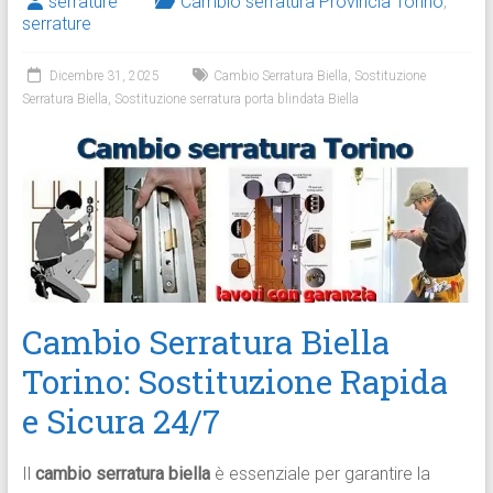
serrature
Cambio serratura Provincia Torino
,
serrature
Dicembre 31, 2025
Cambio Serratura Biella
,
Sostituzione
Serratura Biella
,
Sostituzione serratura porta blindata Biella
Cambio Serratura Biella
Torino: Sostituzione Rapida
e Sicura 24/7
Il
cambio serratura biella
è essenziale per garantire la