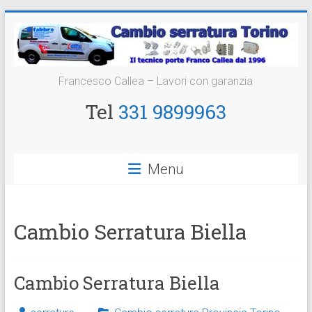
Vai
al
contenuto
Cambio
Francesco Callea – Lavori con garanzia
Serratura
Tel
331 9899963
Torino
Sostituzione
Menu
24
ore
Cambio Serratura Biella
Cambio Serratura Biella