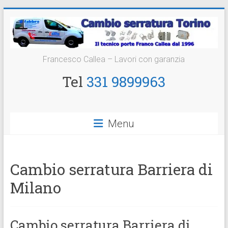
Vai
al
contenuto
Cambio
Francesco Callea – Lavori con garanzia
Serratura
Tel
331 9899963
Torino
Sostituzione
Menu
24
ore
Cambio serratura Barriera di
Milano
Cambio serratura Barriera di