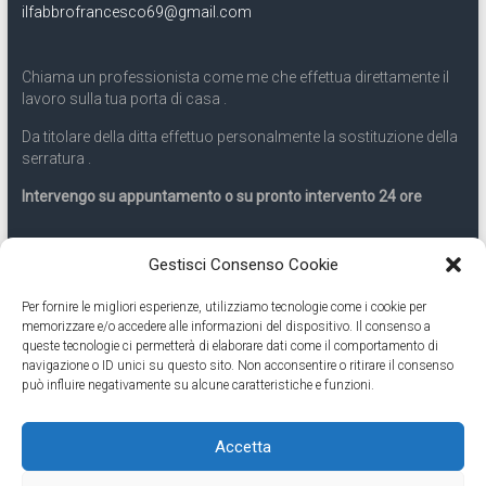
ilfabbrofrancesco69@gmail.com
Chiama un professionista come me che effettua direttamente il
lavoro sulla tua porta di casa .
Da titolare della ditta effettuo personalmente la sostituzione della
serratura .
Intervengo su appuntamento o su pronto intervento 24 ore
Servizio 24 ore
Gestisci Consenso Cookie
Per fornire le migliori esperienze, utilizziamo tecnologie come i cookie per
Cell
331.9899963
memorizzare e/o accedere alle informazioni del dispositivo. Il consenso a
queste tecnologie ci permetterà di elaborare dati come il comportamento di
navigazione o ID unici su questo sito. Non acconsentire o ritirare il consenso
Eseguiamo anche lavori di apertura porte pronto intervento 24
può influire negativamente su alcune caratteristiche e funzioni.
ore
Accetta
Copyright © 2026
Cambio Serratura Torino
. Tutti i diritti riservati.