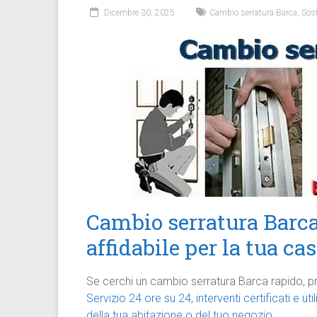
Dicembre 30, 2025
Cambio serratura Barca
,
Sost
Cambio serratura Barca
affidabile per la tua ca
Se cerchi un cambio serratura Barca rapido, pr
Servizio 24 ore su 24
,
interventi certificati e u
della tua abitazione o del tuo negozio.