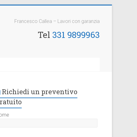
Francesco Callea – Lavori con garanzia
Tel
331 9899963
Richiedi un preventivo
ratuito
ome