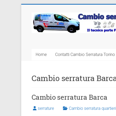
Vai
al
Cambio
contenuto
Serratura
Torino
Sostituzione
Home
Contatti Cambio Serratura Torino 
24
ore
Cambio serratura Barc
Cambio serratura Barca
serrature
Cambio serratura quartieri