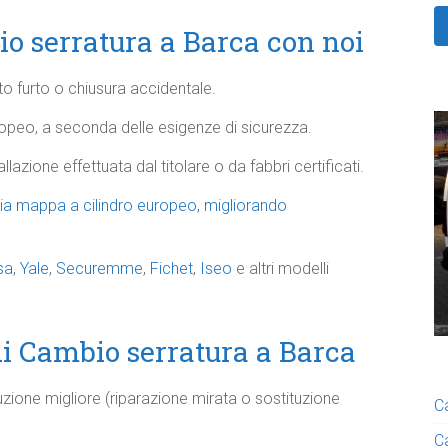
io serratura a Barca con noi
ato furto o chiusura accidentale.
opeo, a seconda delle esigenze di sicurezza.
allazione effettuata dal titolare o da fabbri certificati.
pia mappa a cilindro europeo, migliorando
sa
,
Yale
,
Securemme
,
Fichet
,
Iseo
e altri modelli
 di Cambio serratura a Barca
luzione migliore (riparazione mirata o sostituzione
C
C