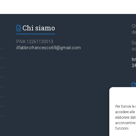
Chi siamo
Ch
di
P.IVA 12261120013
Da
ilfabbrofrancesco69@gmail.com
so
In
24
Per fornire l
accedere alle
Es
elaborare da
in
acconsentire 
funzioni.