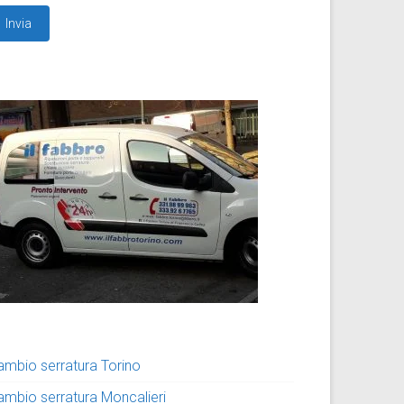
ambio serratura Torino
ambio serratura Moncalieri