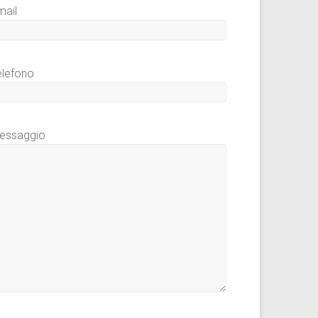
mail
elefono
essaggio