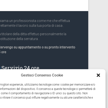
iama un professionista come me che effettua
rettamente il lavoro sulla tua porta di casa .
 titolare della ditta effettuo personalmente la
stituzione della serratura .
tervengo su appuntamento o su pronto intervento
 ore
Servizio 24 ore
Gestisci Consenso Cookie
Cell
331.9899963
e migliori esperienze, utilizziamo tecnologie come i cookie per memorizzare e/o
 informazioni del dispositivo. Il consenso a queste tecnologie ci permetterà di
eguiamo anche lavori di apertura porte pronto
ti come il comportamento di navigazione o ID unici su questo sito. Non
tervento 24 ore
o ritirare il consenso può influire negativamente su alcune caratteristiche e