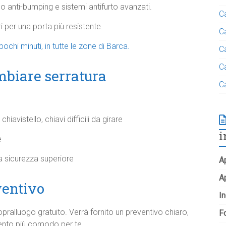
eo anti-bumping e sistemi antifurto avanzati.
C
 per una porta più resistente.
C
pochi minuti, in tutte le zone di Barca.
C
C
mbiare serratura
C
chiavistello, chiavi difficili da girare
i
e
a sicurezza superiore
Ap
A
ventivo
In
pralluogo gratuito. Verrà fornito un preventivo chiaro,
Fo
vento più comodo per te.