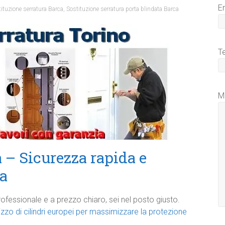
E
ituzione serratura Barca
,
Sostituzione serratura porta blindata Barca
T
M
 – Sicurezza rapida e
sa
ofessionale e a prezzo chiaro, sei nel posto giusto.
tilizzo di cilindri europei per massimizzare la protezione