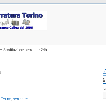
– Sostituzione serrature 24h
a
g
N
 Torino
,
serrature