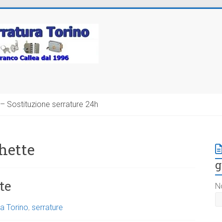
– Sostituzione serrature 24h
hette
g
te
N
a Torino
,
serrature