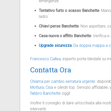
emergenze.
Tentativo furto o scasso Banchette
: Mano
ladro.
Chiavi perse Banchette
: Non aspettare, c
Casa nuova o affitto Banchette
: Verifica 
Upgrade sicurezza
: Da doppia mappa a c
Francesco Callea
, esperto porte blindate su mi
Contatta Ora
Chiama per cambio serratura urgente
: disponi
Mottura
,
Cisa
e cilindri top. Servizio affidabile
fabbro Banchette
oggi!
Inoltre ti consiglio di dare un’occhiata alla nos
interventi.