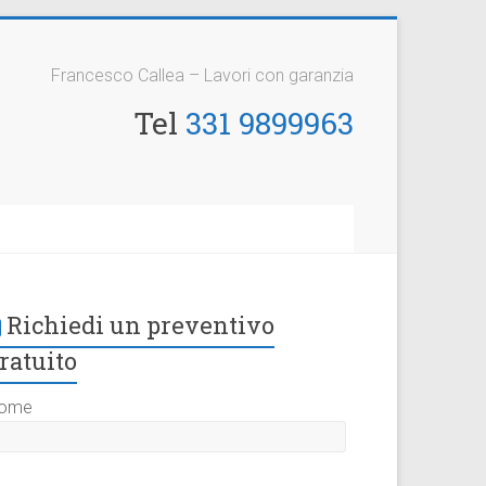
Francesco Callea – Lavori con garanzia
Tel
331 9899963
Richiedi un preventivo
ratuito
ome