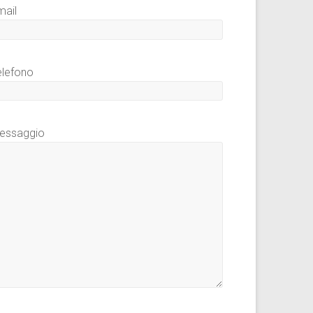
mail
elefono
essaggio