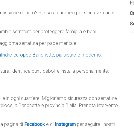
F
missione cilindro? Passa a europeo per sicurezza anti-
C
So
ambia serratura per proteggere famiglia e beni.
e aggiorna serratura per pace mentale.
ilindro europeo Banchette, più sicuro e moderno.
sura, identifica punti deboli e installa personalmente.
bile in ogni quartiere. Miglioriamo sicurezza con serrature
, veloce, a Banchette e provincia Biella. Prenota intervento
tra pagina di
Facebook
e di
Instagram
per seguire i nostri