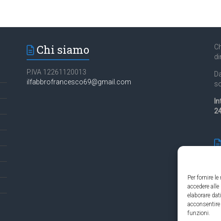
Chi siamo
Ch
di
P.IVA 12261120013
Da
ilfabbrofrancesco69@gmail.com
so
In
24
Per fornire l
accedere alle
Es
elaborare da
in
acconsentire 
funzioni.