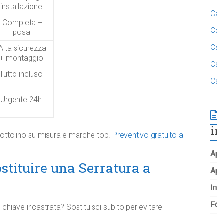
installazione
C
Completa +
C
posa
C
Alta sicurezza
+ montaggio
C
Tutto incluso
C
Urgente 24h
i
ottolino su misura e marche top.
Preventivo gratuito al
Ap
tituire una Serratura a
A
In
Fo
, chiave incastrata? Sostituisci subito per evitare