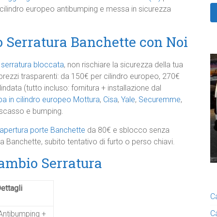
e cilindro europeo antibumping e messa in sicurezza
 Serratura Banchette con Noi
o
serratura bloccata
, non rischiare la sicurezza della tua
rezzi trasparenti: da 150€ per cilindro europeo, 270€
ndata (tutto incluso: fornitura + installazione dal
a in cilindro europeo
Mottura
,
Cisa
,
Yale
,
Securemme
,
scasso e bumping.
apertura porte Banchette
da 80€ e sblocco senza
 Banchette, subito tentativo di furto o perso chiavi.
Cambio Serratura
ettagli
C
C
Antibumping +