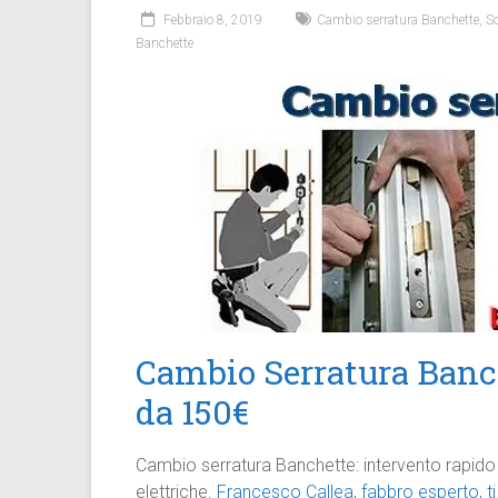
Febbraio 8, 2019
Cambio serratura Banchette
,
So
Banchette
Cambio Serratura Banch
da 150€
Cambio serratura Banchette: intervento rapido 
elettriche.
Francesco Callea, fabbro esperto, ti 