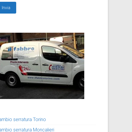
ambio serratura Torino
ambio serratura Moncalieri