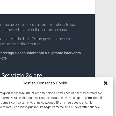
iama un professionista come me che effettua
rettamente il lavoro sulla tua porta di casa .
 titolare della ditta effettuo personalmente la
stituzione della serratura .
tervengo su appuntamento o su pronto intervento
 ore
Servizio 24 ore
Gestisci Consenso Cookie
Cell
331.9899963
e migliori esperienze, utilizziamo tecnologie come i cookie per memorizzare e/o
 informazioni del dispositivo. Il consenso a queste tecnologie ci permetterà di
eguiamo anche lavori di apertura porte pronto
ti come il comportamento di navigazione o ID unici su questo sito. Non
tervento 24 ore
o ritirare il consenso può influire negativamente su alcune caratteristiche e