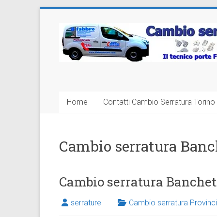
Vai
al
Cambio
contenuto
Serratura
Torino
Sostituzione
Home
Contatti Cambio Serratura Torino 
24
ore
Cambio serratura Banc
Cambio serratura Banchet
serrature
Cambio serratura Provinci