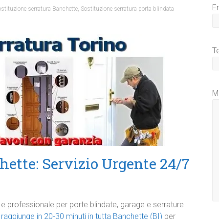
E
stituzione serratura Banchette
,
Sostituzione serratura porta blindata
T
M
ette: Servizio Urgente 24/7
e professionale per porte blindate, garage e serrature
raggiunge in 20-30 minuti in tutta Banchette (BI)
per