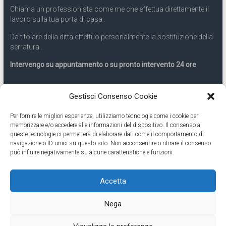
Chiama un professionista come me che effettua direttamente il
lavoro sulla tua porta di casa .
Da titolare della ditta effettuo personalmente la sostituzione della
serratura .
Intervengo su appuntamento o su pronto intervento 24 ore
Servizio 24 ore
Gestisci Consenso Cookie
Per fornire le migliori esperienze, utilizziamo tecnologie come i cookie per
Cell
331.9899963
memorizzare e/o accedere alle informazioni del dispositivo. Il consenso a
queste tecnologie ci permetterà di elaborare dati come il comportamento di
navigazione o ID unici su questo sito. Non acconsentire o ritirare il consenso
Eseguiamo anche lavori di apertura porte pronto intervento 24
può influire negativamente su alcune caratteristiche e funzioni.
ore
Accetta
Copyright © 2026
Cambio Serratura Torino
. Tutti i diritti riservati.
Nega
Theme:
Accelerate
by ThemeGrill. Powered by
WordPress
.
Contatti Cambio Serratura Torino – Sostituzione serrature 24h
Fabbro