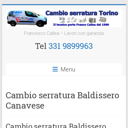
Vai
al
contenuto
Cambio
Francesco Callea – Lavori con garanzia
Serratura
Tel
331 9899963
Torino
Sostituzione
Menu
24
ore
Cambio serratura Baldissero
Canavese
Cambio serratura Baldissero