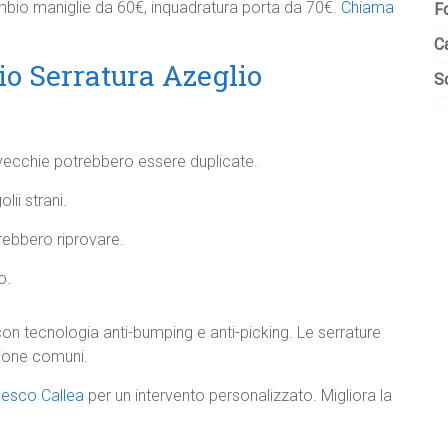
bio maniglie da 60€, inquadratura porta da 70€.
Chiama
F
C
o Serratura Azeglio
So
 vecchie potrebbero essere duplicate.
lii strani.
rebbero riprovare.
o.
on tecnologia anti-bumping e anti-picking. Le serrature
zione comuni.
cesco Callea
per un intervento personalizzato. Migliora la