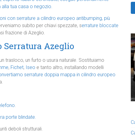
 alla tua casa o negozio.
oni con serrature a cilindro europeo antibumping, più
erveniamo subito per chiavi spezzate, s
errature bloccate
si frazione di Azeglio.
 Serratura Azeglio
n trasloco, un furto o usura naturale. Sostituiamo
mme
,
Fichet
,
Iseo
e tanto altro, installando modelli
nvertiamo serrature doppia mappa in cilindro europeo
a.
telefono
.
a porte blindate.
C
ti deboli strutturali.
C