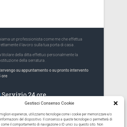
iama un professionista come me che effettua
rettamente il lavoro sulla tua porta di casa .
 titolare della ditta effettuo personalmente la
stituzione della serratura .
tervengo su appuntamento o su pronto intervento
 ore
Servizio 24 ore
Gestisci Consenso Cookie
Cell
331.9899963
e migliori esperienze, utilizziamo tecnologie come i cookie per memorizzare e/o
 informazioni del dispositivo. Il consenso a queste tecnologie ci permetterà di
eguiamo anche lavori di apertura porte pronto
ti come il comportamento di navigazione o ID unici su questo sito. Non