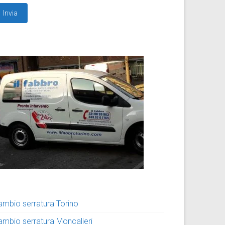
ambio serratura Torino
ambio serratura Moncalieri