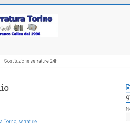
– Sostituzione serrature 24h
lio
g
N
a Torino
,
serrature