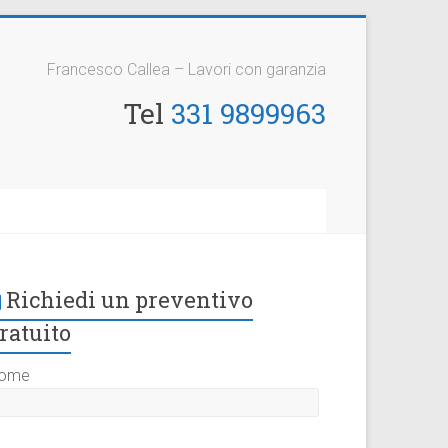
Francesco Callea – Lavori con garanzia
Tel
331 9899963
Richiedi un preventivo
ratuito
ome