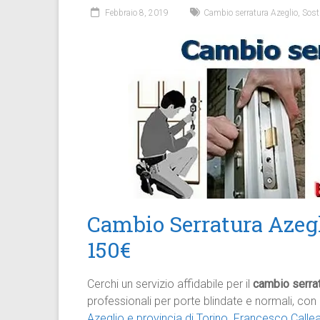
Febbraio 8, 2019
Cambio serratura Azeglio
,
Sost
Cambio Serratura Azegl
150€
Cerchi un servizio affidabile per il
cambio serra
professionali per porte blindate e normali, con
Azeglio e provincia di Torino
.
Francesco Callea