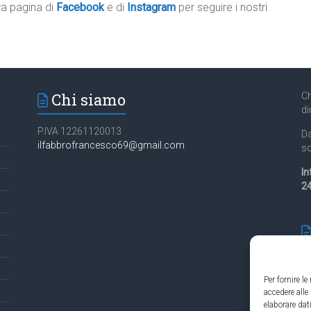
tra pagina di
Facebook
e di
Instagram
per seguire i nostri
Chi siamo
Ch
di
P.IVA 12261120013
Da
ilfabbrofrancesco69@gmail.com
so
In
24
Per fornire l
accedere alle
Es
elaborare da