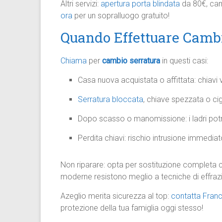
Altri servizi:
apertura porta blindata
da 80€, cam
ora
per un sopralluogo gratuito!
Quando Effettuare Cambi
Chiama
per
cambio serratura
in questi casi:
Casa nuova acquistata o affittata: chiavi
Serratura bloccata
, chiave spezzata o cigo
Dopo scasso o manomissione: i ladri pot
Perdita chiavi: rischio intrusione immediat
Non riparare: opta per sostituzione completa c
moderne resistono meglio a tecniche di effra
Azeglio merita sicurezza al top:
contatta Fran
protezione della tua famiglia oggi stesso!