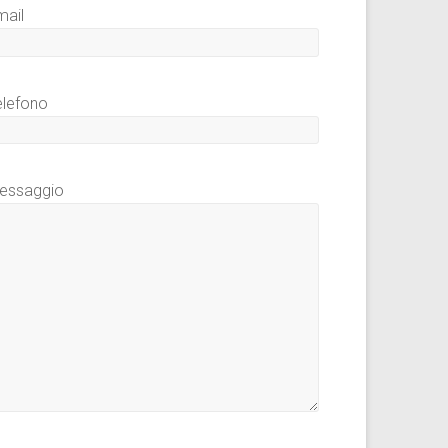
mail
elefono
essaggio