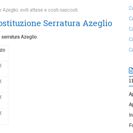
C
 Azeglio: eviti attese e costi nascosti.
C
ostituzione Serratura Azeglio
C
 serratura Azeglio
:
C
C
zo
0€
i
0€
Ap
0€
A
0€
In
Fo