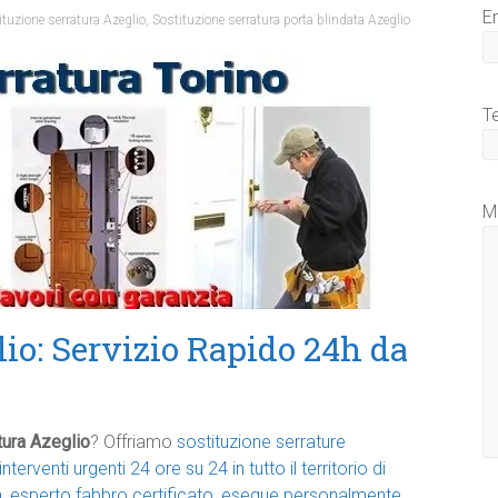
E
ituzione serratura Azeglio
,
Sostituzione serratura porta blindata Azeglio
T
M
io: Servizio Rapido 24h da
tura Azeglio
? Offriamo
sostituzione serrature
interventi urgenti 24 ore su 24 in tutto il territorio di
, esperto fabbro certificato, esegue personalmente