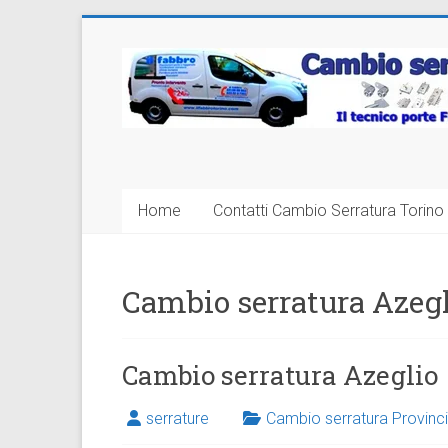
Vai
al
Cambio
contenuto
Serratura
Torino
Sostituzione
Home
Contatti Cambio Serratura Torino 
24
ore
Cambio serratura Azeg
Cambio serratura Azeglio
serrature
Cambio serratura Provinci