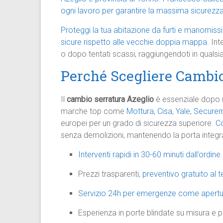
ogni lavoro per garantire la massima sicurezza
Proteggi la tua abitazione da furti e manomissi
sicure rispetto alle vecchie doppia mappa.
Int
o dopo tentati scassi, raggiungendoti in qualsia
Perché Scegliere Cambio
Il
cambio serratura Azeglio
è essenziale dopo u
marche top come
Mottura
,
Cisa
,
Yale
,
Secure
europei per un grado di sicurezza superiore.
Co
senza demolizioni, mantenendo la porta integr
Interventi rapidi in 30-60 minuti dall’ordine.
Prezzi trasparenti,
preventivo gratuito al 
Servizio 24h per emergenze come apertur
Esperienza in porte blindate su misura e pun