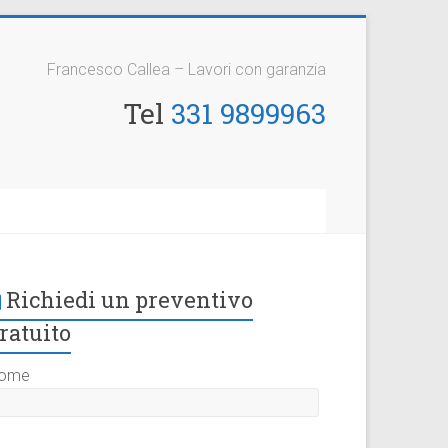
Francesco Callea – Lavori con garanzia
Tel
331 9899963
Richiedi un preventivo
ratuito
ome