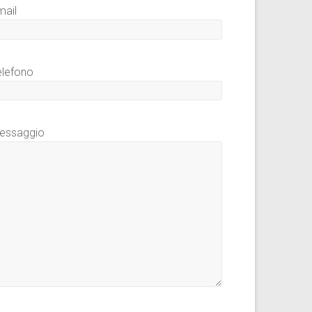
mail
elefono
essaggio