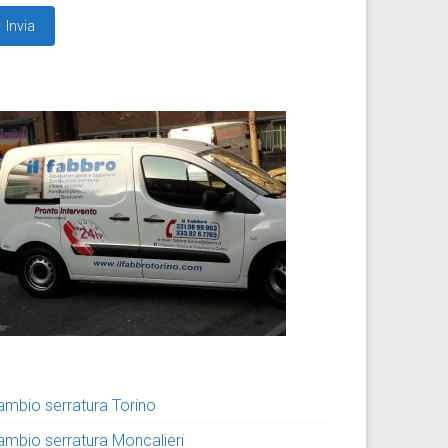
ambio serratura Torino
ambio serratura Moncalieri