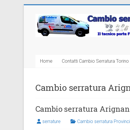
Vai
al
Cambio
contenuto
Serratura
Torino
Sostituzione
Home
Contatti Cambio Serratura Torino 
24
ore
Cambio serratura Arig
Cambio serratura Arignan
serrature
Cambio serratura Provinci