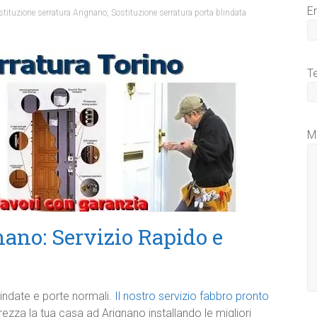
E
stituzione serratura Arignano
,
Sostituzione serratura porta blindata
T
M
ano: Servizio Rapido e
indate e porte normali.
Il nostro servizio fabbro pronto
rezza la tua casa ad Arignano installando le migliori