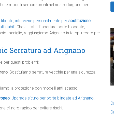
arche e modelli sempre pronti nel nostro furgone per
rtificato, interviene personalmente per
sostituzione
ffidabili.
Che si tratti di apertura porte bloccate,
ambio maniglie, raggiungiamo Arignano in tempi record per
io Serratura ad Arignano
te per questi problemi:
gnano
: Sostituiamo serrature vecchie per una sicurezza
tiniamo la protezione con modelli anti-scasso.
uropeo
: Upgrade sicuro per porte blindate ad Arignano.
C
one cilindro rapido per evitare rischi.
C