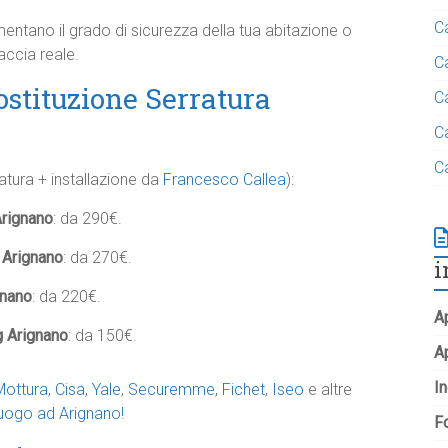
C
mentano il grado di sicurezza della tua abitazione o
accia reale.
C
ostituzione Serratura
C
C
C
ratura + installazione da
Francesco Callea
):
Arignano
: da 290€.
 Arignano
: da 270€.
i
gnano
: da 220€.
Ap
g Arignano
: da 150€.
A
In
Mottura
,
Cisa
,
Yale
,
Securemme
,
Fichet
,
Iseo
e altre
luogo ad Arignano!
Fo