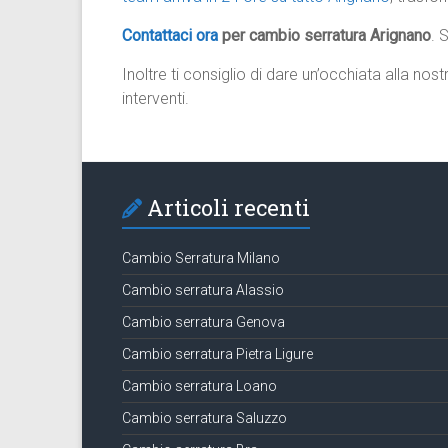
Contattaci ora
per cambio serratura Arignano
. 
Inoltre ti consiglio di dare un’occhiata alla nos
interventi.
Articoli recenti
Cambio Serratura Milano
Cambio serratura Alassio
Cambio serratura Genova
Cambio serratura Pietra Ligure
Cambio serratura Loano
Cambio serratura Saluzzo