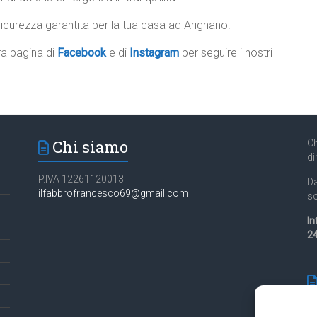
Sicurezza garantita per la tua casa ad Arignano!
tra pagina di
Facebook
e di
Instagram
per seguire i nostri
Chi siamo
Ch
di
P.IVA 12261120013
Da
ilfabbrofrancesco69@gmail.com
so
In
24