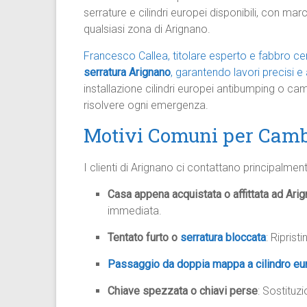
serrature e cilindri europei disponibili, con m
qualsiasi zona di Arignano.
Francesco Callea, titolare esperto e fabbro ce
serratura Arignano
, garantendo lavori precisi e a
installazione cilindri europei antibumping o c
risolvere ogni emergenza.
Motivi Comuni per Camb
I clienti di Arignano ci contattano principalmen
Casa appena acquistata o affittata ad Ari
immediata.
Tentato furto o
serratura bloccata
: Ripris
Passaggio da doppia mappa a cilindro e
Chiave spezzata o chiavi perse
: Sostituzi