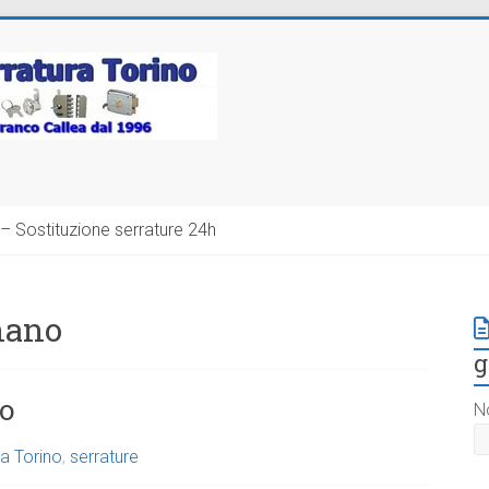
– Sostituzione serrature 24h
nano
g
o
N
a Torino
,
serrature