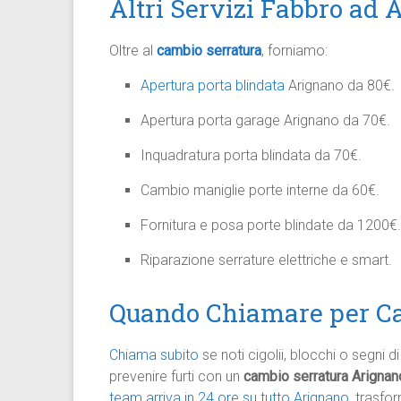
Altri Servizi Fabbro ad 
Oltre al
cambio serratura
, forniamo:
Apertura porta blindata
Arignano da 80€.
Apertura porta garage Arignano da 70€.
Inquadratura porta blindata da 70€.
Cambio maniglie porte interne da 60€.
Fornitura e posa porte blindate da 1200€.
Riparazione serrature elettriche e smart.
Quando Chiamare per Ca
Chiama subito
se noti cigolii, blocchi o segni
prevenire furti con un
cambio serratura Arignan
team arriva in 24 ore su tutto Arignano
, trasfo