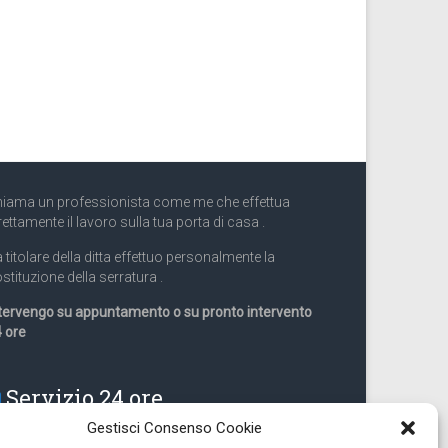
iama un professionista come me che effettua
rettamente il lavoro sulla tua porta di casa .
 titolare della ditta effettuo personalmente la
stituzione della serratura .
tervengo su appuntamento o su pronto intervento
 ore
Servizio 24 ore
Gestisci Consenso Cookie