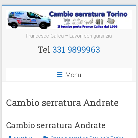
Vai
al
contenuto
Cambio
Francesco Callea – Lavori con garanzia
Serratura
Tel
331 9899963
Torino
Sostituzione
Menu
24
ore
Cambio serratura Andrate
Cambio serratura Andrate