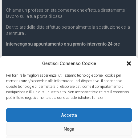
Chiama un professionista come me che effettua direttamente il
lavoro sulla tua porta di casa .
Da titolare della ditta effettuo personalmente la sostituzione della
serratura .
Intervengo su appuntamento o su pronto intervento 24 ore
Servizio 24 ore
Gestisci Consenso Cookie
Per fornire le migliori esperienze, utilizziamo tecnologie come i cookie per
Cell
331.9899963
memorizzare e/o accedere alle informazioni del dispositivo. Il consenso a
queste tecnologie ci permetterà di elaborare dati come il comportamento di
navigazione o ID unici su questo sito. Non acconsentire o ritirare il consenso
Eseguiamo anche lavori di apertura porte pronto intervento 24
può influire negativamente su alcune caratteristiche e funzioni.
ore
Accetta
Copyright © 2026
Cambio Serratura Torino
. Tutti i diritti riservati.
Nega
Theme:
Accelerate
by ThemeGrill. Powered by
WordPress
.